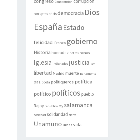
congreso
corrupción
Constitución
Dios
democracia
corruptos
crisis
España
Estado
gobierno
felicidad.
Franco
Historia
honradez
hunos
hotros
justicia
Iglesia
indignados
ley
libertad
muerte
Madrid
parlamento
política
politiqueros
paz
poeta
políticos
político
pueblo
salamanca
Rajoy
rey
república
solidaridad
sociedad
tierra
Unamuno
vida
urnas