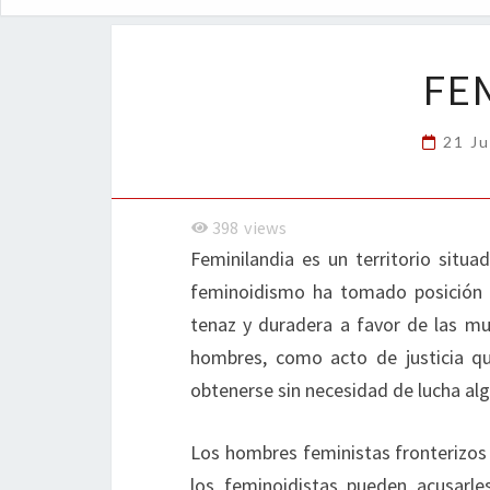
FE
21 Ju
398
views
Feminilandia es un territorio situa
feminoidismo ha tomado posición 
tenaz y duradera a favor de las mu
hombres, como acto de justicia qu
obtenerse sin necesidad de lucha al
Los hombres feministas fronterizos 
los feminoidistas pueden acusarl