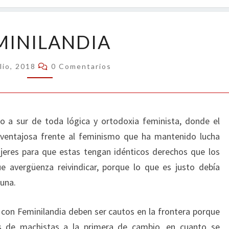
OPIN
FEMINILANDIA
MINILANDIA
Comentarios
lio, 2018
0 Comentarios
do a sur de toda lógica y ortodoxia feminista, donde el
ventajosa frente al feminismo que ha mantenido lucha
jeres para que estas tengan idénticos derechos que los
e avergüenza reivindicar, porque lo que es justo debía
guna.
con Feminilandia deben ser cautos en la frontera porque
es de machistas a la primera de cambio, en cuanto se