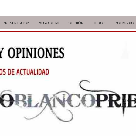
PRESENTACIÓN
ALGO DE MÍ
OPINIÓN
LIBROS
POEMARIO
ITIN
BREVE
RECORRIDO
VITAL Y
COMENTARIOS
DE V
DE
ACTUALIDAD