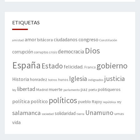
ETIQUETAS
amor
congreso
ciudadanos
bitácora
amistad
Constitución
Dios
democracia
corrupción
corruptos
crisis
España
gobierno
Estado
felicidad.
Franco
justicia
Iglesia
Historia
honradez
hunos
hotros
indignados
libertad
muerte
politiqueros
Madrid
paz
poeta
ley
parlamento
políticos
política
político
pueblo
Rajoy
rey
república
Unamuno
salamanca
solidaridad
urnas
sociedad
tierra
vida