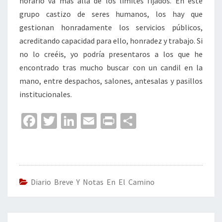
horario va más allá de los límites fijados. En este
grupo castizo de seres humanos, los hay que
gestionan honradamente los servicios públicos,
acreditando capacidad para ello, honradez y trabajo. Si
no lo creéis, yo podría presentaros a los que he
encontrado tras mucho buscar con un candil en la
mano, entre despachos, salones, antesalas y pasillos
institucionales.
Fa
T
Li
E
Pr
C
ce
wi
n
m
in
o
b
tt
ke
ai
t
m
o
er
dI
l
p
o
n
ar
Diario Breve Y Notas En El Camino
k
tir
Navegación