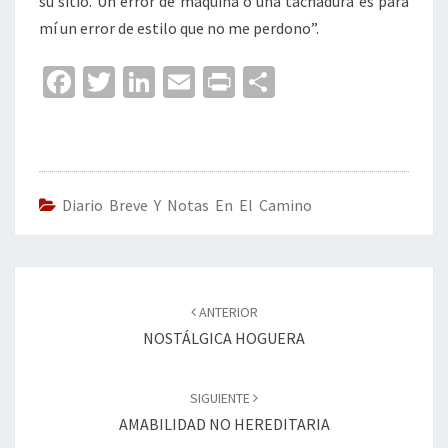
su sitio. Un error de máquina o una tachadura es para
mí un error de estilo que no me perdono”.
Fa
T
Li
E
Pr
C
ce
wi
n
m
in
o
b
tt
ke
ai
t
m
o
er
dI
l
p
o
n
ar
Diario Breve Y Notas En El Camino
k
tir
Navegación
de
ANTERIOR
entradas
NOSTÁLGICA HOGUERA
SIGUIENTE
AMABILIDAD NO HEREDITARIA