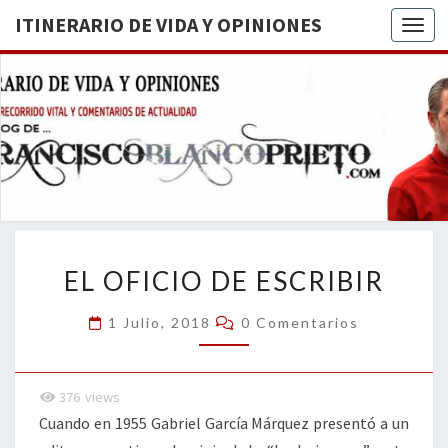
ITINERARIO DE VIDA Y OPINIONES
Togg
ITINERA
BREVE
RECORRIDO
VITAL Y
DE VIDA
COMENTARIOS
DE
OPINION
ACTUALIDAD
EL
EL OFICIO DE ESCRIBIR
OFICIO
DE
Comentarios
1 Julio, 2018
0 Comentarios
ESCRIBIR
376
views
Cuando en 1955 Gabriel García Márquez presentó a un