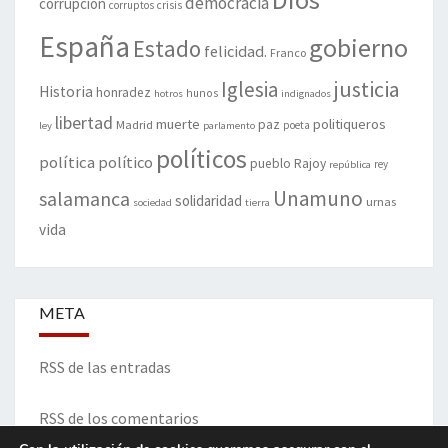
democracia
corrupción
corruptos
crisis
España
gobierno
Estado
felicidad.
Franco
justicia
Iglesia
Historia
honradez
hunos
hotros
indignados
libertad
muerte
politiqueros
Madrid
paz
poeta
ley
parlamento
políticos
política
político
pueblo
Rajoy
rey
república
Unamuno
salamanca
solidaridad
urnas
sociedad
tierra
vida
META
RSS de las entradas
RSS de los comentarios