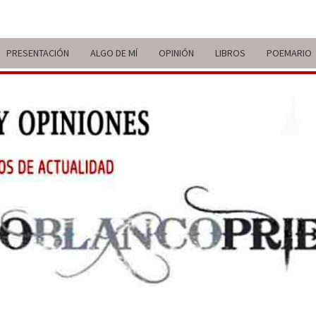
PRESENTACIÓN
ALGO DE MÍ
OPINIÓN
LIBROS
POEMARIO
ITIN
BREVE
RECORRIDO
VITAL Y
COMENTARIOS
DE V
DE
ACTUALIDAD