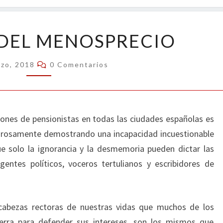
OPIN
EL
 DEL MENOSPRECIO
ERROR
DEL
Comentarios
rzo, 2018
0 Comentarios
MENOSPRECIO
ones de pensionistas en todas las ciudades españolas es
igrosamente demostrando una incapacidad incuestionable
rque solo la ignorancia y la desmemoria pueden dictar las
gentes políticos, voceros tertulianos y escribidores de
s cabezas rectoras de nuestras vidas que muchos de los
erra para defender sus intereses, son los mismos que