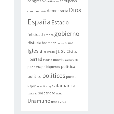
congreso
corrupción
Constitución
Dios
democracia
corruptos
crisis
España
Estado
gobierno
felicidad.
Franco
Historia
honradez
hunos
hotros
justicia
Iglesia
indignados
ley
libertad
muerte
Madrid
parlamento
política
politiqueros
paz
poeta
políticos
político
pueblo
salamanca
Rajoy
rey
república
solidaridad
sociedad
tierra
Unamuno
vida
urnas