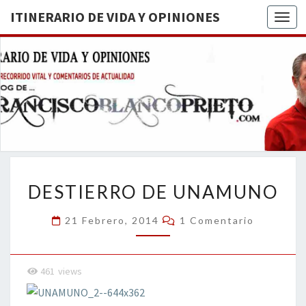
ITINERARIO DE VIDA Y OPINIONES
Togg
ITINERA
BREVE
RECORRIDO
VITAL Y
DE VIDA
COMENTARIOS
DE
OPINION
ACTUALIDAD
DESTIERRO
DESTIERRO DE UNAMUNO
DE
UNAMUNO
Comentarios
21 Febrero, 2014
1 Comentario
461
views