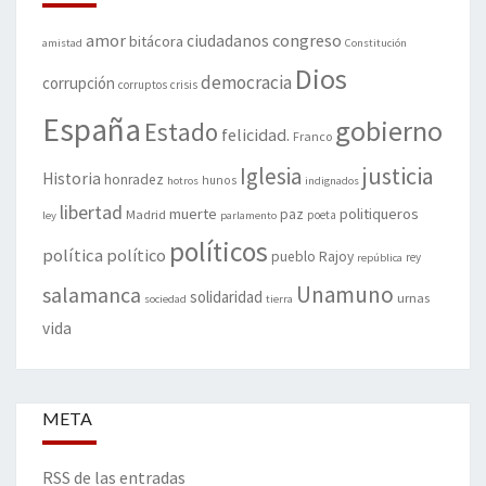
amor
congreso
ciudadanos
bitácora
amistad
Constitución
Dios
democracia
corrupción
corruptos
crisis
España
gobierno
Estado
felicidad.
Franco
justicia
Iglesia
Historia
honradez
hunos
hotros
indignados
libertad
muerte
politiqueros
Madrid
paz
poeta
ley
parlamento
políticos
política
político
pueblo
Rajoy
rey
república
Unamuno
salamanca
solidaridad
urnas
sociedad
tierra
vida
META
RSS de las entradas