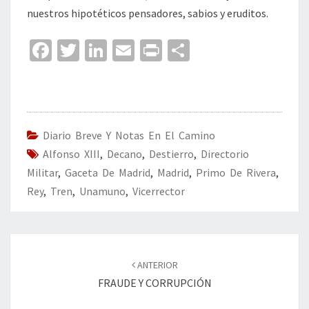
nuestros hipotéticos pensadores, sabios y eruditos.
Fa
T
Li
E
Pr
C
ce
wi
n
m
in
o
b
tt
ke
ai
t
m
o
er
dI
l
p
o
n
ar
Diario Breve Y Notas En El Camino
Alfonso XIII
k
,
Decano
,
Destierro
tir
,
Directorio
Militar
,
Gaceta De Madrid
,
Madrid
,
Primo De Rivera
,
Rey
,
Tren
,
Unamuno
,
Vicerrector
Navegación
de
ANTERIOR
entradas
FRAUDE Y CORRUPCIÓN