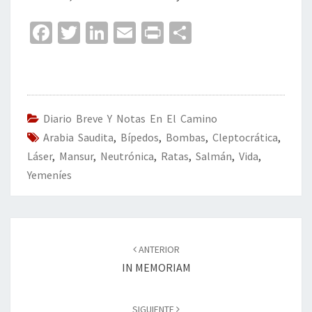
Fa
T
Li
E
Pr
C
ce
wi
n
m
in
o
b
tt
ke
ai
t
m
o
er
dI
l
p
o
n
ar
Diario Breve Y Notas En El Camino
Arabia Saudita
k
,
Bípedos
,
Bombas
tir
,
Cleptocrática
,
Láser
,
Mansur
,
Neutrónica
,
Ratas
,
Salmán
,
Vida
,
Yemeníes
Navegación
de
ANTERIOR
entradas
IN MEMORIAM
SIGUIENTE