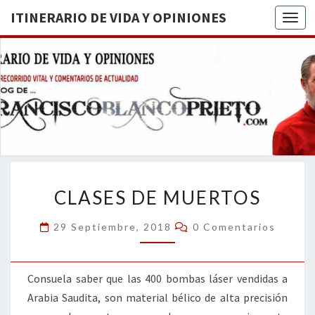
ITINERARIO DE VIDA Y OPINIONES
Togg
ITINERA
BREVE
RECORRIDO
VITAL Y
DE VIDA
COMENTARIOS
DE
OPINION
ACTUALIDAD
CLASES
CLASES DE MUERTOS
DE
MUERTOS
Comentarios
29 Septiembre, 2018
0 Comentarios
Consuela saber que las 400 bombas láser vendidas a
Arabia Saudita, son material bélico de alta precisión