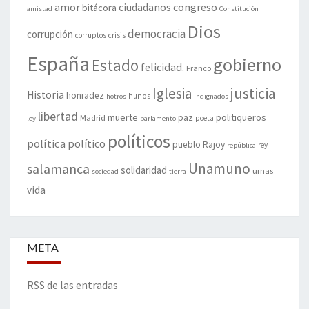
amor
congreso
ciudadanos
bitácora
amistad
Constitución
Dios
democracia
corrupción
corruptos
crisis
España
gobierno
Estado
felicidad.
Franco
justicia
Iglesia
Historia
honradez
hunos
hotros
indignados
libertad
muerte
politiqueros
Madrid
paz
poeta
ley
parlamento
políticos
política
político
pueblo
Rajoy
rey
república
Unamuno
salamanca
solidaridad
urnas
sociedad
tierra
vida
META
RSS de las entradas