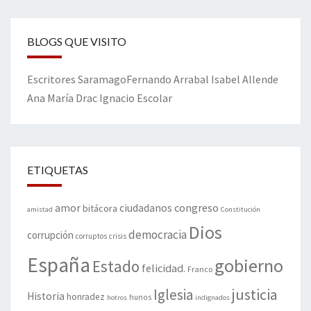
BLOGS QUE VISITO
Escritores
Saramago
Fernando Arrabal
Isabel Allende
Ana María Drac
Ignacio Escolar
ETIQUETAS
amor
congreso
ciudadanos
bitácora
amistad
Constitución
Dios
democracia
corrupción
corruptos
crisis
España
gobierno
Estado
felicidad.
Franco
justicia
Iglesia
Historia
honradez
hunos
hotros
indignados