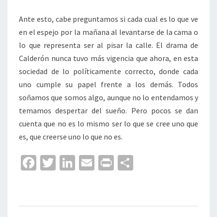
Ante esto, cabe preguntamos si cada cual es lo que ve
en el espejo por la mañana al levantarse de la cama o
lo que representa ser al pisar la calle. El drama de
Calderón nunca tuvo más vigencia que ahora, en esta
sociedad de lo políticamente correcto, donde cada
uno cumple su papel frente a los demás. Todos
soñamos que somos algo, aunque no lo entendamos y
temamos despertar del sueño. Pero pocos se dan
cuenta que no es lo mismo ser lo que se cree uno que
es, que creerse uno lo que no es.
Fa
T
Li
E
Pr
C
ce
wi
n
m
in
o
b
tt
ke
ai
t
m
o
er
dI
l
p