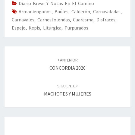
o
n
ar
Diario Breve Y Notas En El Camino
Armaniengaños
k
,
Baúles
,
Calderón
tir
,
Carnavaladas
,
Carnavales
,
Carnestolendas
,
Cuaresma
,
Disfraces
,
Espejo
,
Kepis
,
Litúrgica
,
Purpurados
Navegación
de
ANTERIOR
entradas
CONCORDIA 2020
SIGUIENTE
MACHOTES Y MUJERES