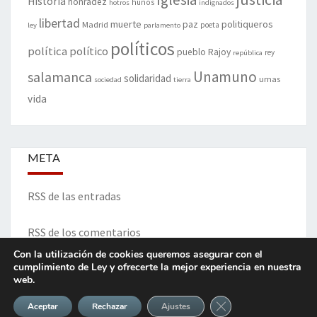
Historia
honradez
hunos
hotros
indignados
libertad
muerte
politiqueros
Madrid
paz
poeta
ley
parlamento
políticos
política
político
pueblo
Rajoy
rey
república
Unamuno
salamanca
solidaridad
urnas
sociedad
tierra
vida
META
RSS de las entradas
RSS de los comentarios
Con la utilización de cookies queremos asegurar con el
cumplimiento de Ley y ofrecerte la mejor experiencia en nuestra
web.
ITINERARIO DE VIDA Y OPINIONES - Francisco Blanco Prieto
Cerrar el banner de 
Aceptar
Rechazar
Ajustes