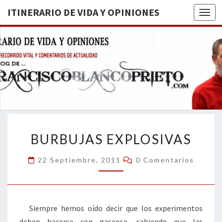
ITINERARIO DE VIDA Y OPINIONES
Togg
ITINERA
BREVE
RECORRIDO
VITAL Y
DE VIDA
COMENTARIOS
DE
OPINION
ACTUALIDAD
BURBUJAS
BURBUJAS EXPLOSIVAS
EXPLOSIVAS
Comentarios
22 Septiembre, 2011
0 Comentarios
Siempre hemos oído decir que los experimentos
deben hacerse con gaseosa, sabiendo que las