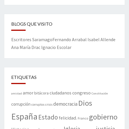
BLOGS QUE VISITO
Escritores
Saramago
Fernando Arrabal
Isabel Allende
Ana María Drac
Ignacio Escolar
ETIQUETAS
amor
congreso
ciudadanos
bitácora
amistad
Constitución
Dios
democracia
corrupción
corruptos
crisis
España
gobierno
Estado
felicidad.
Franco
justicia
Iglesia