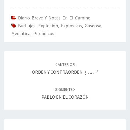
b
tt
ke
ai
t
m
o
er
dI
l
p
o
n
ar
Diario Breve Y Notas En El Camino
Burbujas
k
,
Explosión
,
Explosivas
tir
,
Gaseosa
,
Mediática
,
Periódicos
Navegación
de
ANTERIOR
entradas
ORDEN Y CONTRAORDEN: ¿…….?
SIGUIENTE
PABLO EN EL CORAZÓN