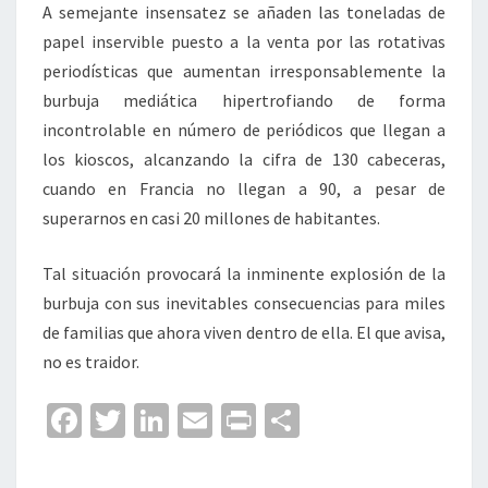
A semejante insensatez se añaden las toneladas de
papel inservible puesto a la venta por las rotativas
periodísticas que aumentan irresponsablemente la
burbuja mediática hipertrofiando de forma
incontrolable en número de periódicos que llegan a
los kioscos, alcanzando la cifra de 130 cabeceras,
cuando en Francia no llegan a 90, a pesar de
superarnos en casi 20 millones de habitantes.
Tal situación provocará la inminente explosión de la
burbuja con sus inevitables consecuencias para miles
de familias que ahora viven dentro de ella. El que avisa,
no es traidor.
Fa
T
Li
E
Pr
C
ce
wi
n
m
in
o