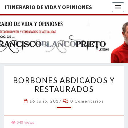
ITINERARIO DE VIDA Y OPINIONES
Togg
ITINERA
BREVE
RECORRIDO
VITAL Y
DE VIDA
COMENTARIOS
DE
OPINION
ACTUALIDAD
BORBONES
BORBONES ABDICADOS Y
ABDICADOS
RESTAURADOS
Y
RESTAURADOS
Comentarios
16 Julio, 2017
0 Comentarios
540
views