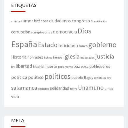
ETIQUETAS
amor
congreso
ciudadanos
bitácora
amistad
Constitución
Dios
democracia
corrupción
corruptos
crisis
España
gobierno
Estado
felicidad.
Franco
justicia
Iglesia
Historia
honradez
hunos
hotros
indignados
libertad
muerte
politiqueros
Madrid
paz
poeta
ley
parlamento
políticos
política
político
pueblo
Rajoy
rey
república
Unamuno
salamanca
solidaridad
urnas
sociedad
tierra
vida
META