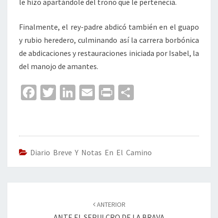
le hizo apartándole del trono que le pertenecía.
Finalmente, el rey-padre abdicó también en el guapo
y rubio heredero, culminando así la carrera borbónica
de abdicaciones y restauraciones iniciada por Isabel, la
del manojo de amantes.
Fa
T
Li
E
Pr
C
ce
wi
n
m
in
o
b
tt
ke
ai
t
m
o
er
dI
l
p
o
n
ar
Diario Breve Y Notas En El Camino
k
tir
Navegación
de
ANTERIOR
entradas
ANTE EL SEPULCRO DE LA BRAVA