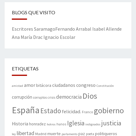
BLOGS QUE VISITO
Escritores
Saramago
Fernando Arrabal
Isabel Allende
Ana María Drac
Ignacio Escolar
ETIQUETAS
amor
congreso
ciudadanos
bitácora
amistad
Constitución
Dios
democracia
corrupción
corruptos
crisis
España
gobierno
Estado
felicidad.
Franco
justicia
Iglesia
Historia
honradez
hunos
hotros
indignados
libertad
muerte
politiqueros
Madrid
paz
poeta
ley
parlamento