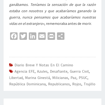
ganábamos. Teníamos la sensación de que la razón
estaba con nosotros y que acabaríamos ganando la
guerra, nunca pensamos que acabaríamos nuestras
vidas en el extranjero»
, rememoraba antes de morir.
Fa
T
Li
E
Pr
C
ce
wi
n
m
in
o
b
tt
ke
ai
t
m
o
er
dI
l
p
o
n
ar
Diario Breve Y Notas En El Camino
Agencia EFE
k
,
Azules
,
Desafiante
tir
,
Guerra Civil
,
Libertad
,
Marina Ginestá
,
Milicianas
,
Paz
,
PSUC
,
República Dominicana
,
Republicanos
,
Rojos
,
Trujillo
Navegación