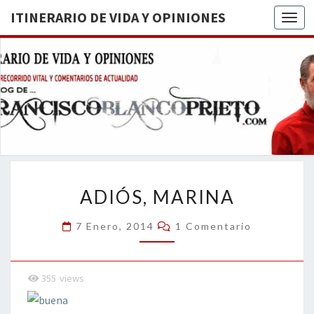
ITINERARIO DE VIDA Y OPINIONES
Togg
ITINERA
BREVE
RECORRIDO
VITAL Y
DE VIDA
COMENTARIOS
DE
OPINION
ACTUALIDAD
ADIÓS,
ADIÓS, MARINA
MARINA
Comentarios
7 Enero, 2014
1 Comentario
355
views