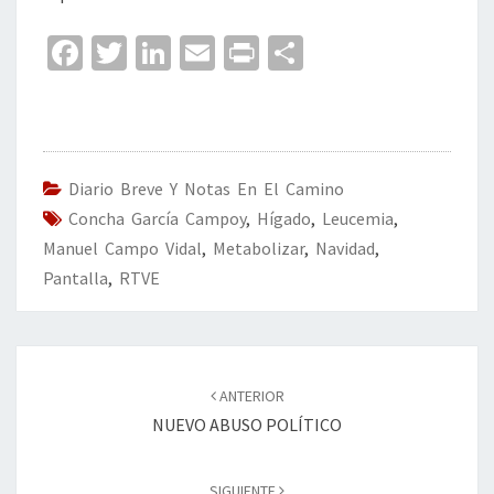
Fa
T
Li
E
Pr
C
ce
wi
n
m
in
o
b
tt
ke
ai
t
m
o
er
dI
l
p
o
n
ar
Diario Breve Y Notas En El Camino
Concha García Campoy
k
,
Hígado
tir
,
Leucemia
,
Manuel Campo Vidal
,
Metabolizar
,
Navidad
,
Pantalla
,
RTVE
Navegación
de
ANTERIOR
entradas
NUEVO ABUSO POLÍTICO
SIGUIENTE