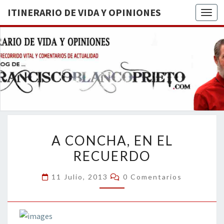
ITINERARIO DE VIDA Y OPINIONES
Togg
ITINERA
BREVE
RECORRIDO
VITAL Y
DE VIDA
COMENTARIOS
DE
OPINION
ACTUALIDAD
A
A CONCHA, EN EL
CONCHA,
RECUERDO
EN
EL
Comentarios
11 Julio, 2013
0 Comentarios
RECUERDO