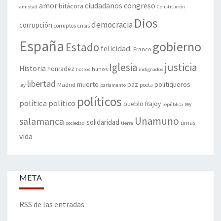
amor
congreso
ciudadanos
bitácora
amistad
Constitución
Dios
democracia
corrupción
corruptos
crisis
España
gobierno
Estado
felicidad.
Franco
justicia
Iglesia
Historia
honradez
hunos
hotros
indignados
libertad
muerte
politiqueros
Madrid
paz
poeta
ley
parlamento
políticos
política
político
pueblo
Rajoy
rey
república
Unamuno
salamanca
solidaridad
urnas
sociedad
tierra
vida
META
RSS de las entradas