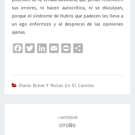
sus errores, ni hacen autocrítica, ni se disculpan,
porque el síndrome de Hubris que padecen les lleva a
un ego enfermizo y al desprecio de las opiniones
ajenas.
Fa
T
Li
E
Pr
C
ce
wi
n
m
in
o
b
tt
ke
ai
t
m
o
er
dI
l
p
o
n
ar
Diario Breve Y Notas En El Camino
k
tir
Navegación
de
ANTERIOR
entradas
OTOÑO