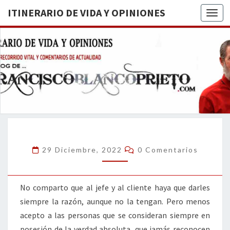
ITINERARIO DE VIDA Y OPINIONES
Togg
ITINERA
BREVE
RECORRIDO
VITAL Y
DE VIDA
COMENTARIOS
DE
OPINION
ACTUALIDAD
Comentarios
29 Diciembre, 2022
0 Comentarios
No comparto que al jefe y al cliente haya que darles
siempre la razón, aunque no la tengan. Pero menos
acepto a las personas que se consideran siempre en
posesión de la verdad absoluta, que jamás reconocen