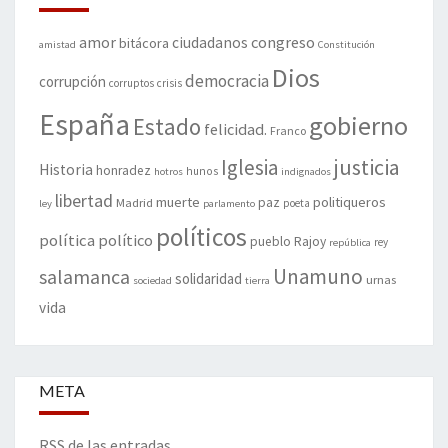
amor
congreso
ciudadanos
bitácora
amistad
Constitución
Dios
democracia
corrupción
corruptos
crisis
España
gobierno
Estado
felicidad.
Franco
justicia
Iglesia
Historia
honradez
hunos
hotros
indignados
libertad
muerte
politiqueros
Madrid
paz
poeta
ley
parlamento
políticos
política
político
pueblo
Rajoy
rey
república
Unamuno
salamanca
solidaridad
urnas
sociedad
tierra
vida
META
RSS de las entradas