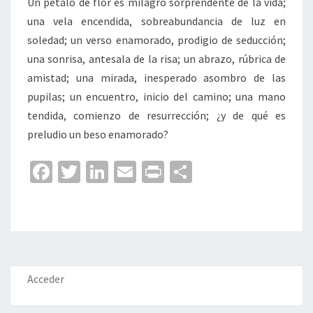
Un pétalo de flor es milagro sorprendente de la vida;
una vela encendida, sobreabundancia de luz en
soledad; un verso enamorado, prodigio de seducción;
una sonrisa, antesala de la risa; un abrazo, rúbrica de
amistad; una mirada, inesperado asombro de las
pupilas; un encuentro, inicio del camino; una mano
tendida, comienzo de resurrección; ¿y de qué es
preludio un beso enamorado?
Fa
T
Li
E
Pr
C
ce
wi
n
m
in
o
b
tt
ke
ai
t
m
o
er
dI
l
p
o
n
ar
k
tir
Acceder