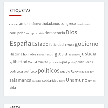
ETIQUETAS
amor
congreso
ciudadanos
bitácora
amistad
Constitución
Dios
democracia
corrupción
corruptos
crisis
España
gobierno
Estado
felicidad.
Franco
justicia
Iglesia
Historia
honradez
hunos
hotros
indignados
libertad
muerte
politiqueros
Madrid
paz
poeta
ley
parlamento
políticos
política
político
pueblo
Rajoy
rey
república
Unamuno
salamanca
solidaridad
urnas
sociedad
tierra
vida
META