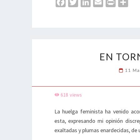
Fa
T
Li
E
Pr
C
ce
wi
n
m
in
o
b
tt
ke
ai
t
m
o
er
dI
l
p
o
n
ar
k
tir
EN TOR
11 Ma
618
views
La huelga feminista ha venido aco
esta, expresando mi opinión discre
exaltadas y plumas enardecidas, de 