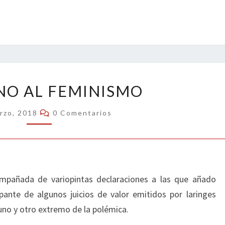
EN
NO AL FEMINISMO
TORNO
AL
Comentarios
rzo, 2018
0 Comentarios
FEMINISMO
mpañada de variopintas declaraciones a las que añado
pante de algunos juicios de valor emitidos por laringes
uno y otro extremo de la polémica.