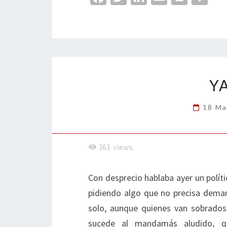
ce
wi
n
m
in
o
b
tt
ke
ai
t
m
o
er
dI
l
p
o
n
ar
k
tir
Y
18 Ma
361
views
Con desprecio hablaba ayer un polític
pidiendo algo que no precisa demand
solo, aunque quienes van sobrados
sucede al mandamás aludido, que