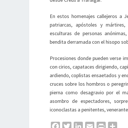
En estos homenajes callejeros a J
patriarcas, apóstoles y mártire
esculturas de personas anónimas,
bendita derramada con el hisopo so
Procesiones donde pueden verse imá
con cirios, capataces dirigiendo, cap
ardiendo, coplistas ensaetados y en
cruces sobre los hombros o peregrin
pierna como desagravio por el ma
asombro de espectadores, sorpre
iconoclastas a penitentes, venerante
Fa
T
Li
E
Pr
C