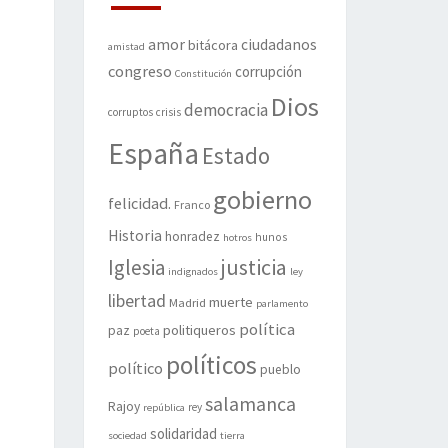
amor
ciudadanos
bitácora
amistad
congreso
corrupción
Constitución
Dios
democracia
corruptos
crisis
España
Estado
gobierno
felicidad.
Franco
Historia
honradez
hunos
hotros
justicia
Iglesia
indignados
ley
libertad
muerte
Madrid
parlamento
política
politiqueros
paz
poeta
políticos
político
pueblo
salamanca
Rajoy
rey
república
solidaridad
sociedad
tierra