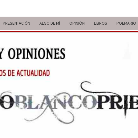
PRESENTACIÓN
ALGO DE MÍ
OPINIÓN
LIBROS
POEMARIO
ITIN
BREVE
RECORRIDO
VITAL Y
COMENTARIOS
DE V
DE
ACTUALIDAD