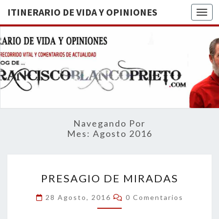
ITINERARIO DE VIDA Y OPINIONES
Togg
ITINERA
BREVE
RECORRIDO
VITAL Y
DE VIDA
COMENTARIOS
DE
OPINION
ACTUALIDAD
Navegando Por
Mes:
Agosto 2016
PRESAGIO
PRESAGIO DE MIRADAS
DE
MIRADAS
Comentarios
28 Agosto, 2016
0 Comentarios