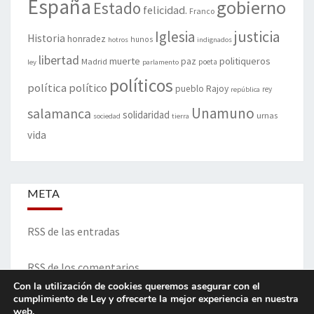
España
gobierno
Estado
felicidad.
Franco
justicia
Iglesia
Historia
honradez
hunos
hotros
indignados
libertad
muerte
politiqueros
Madrid
paz
poeta
ley
parlamento
políticos
política
político
pueblo
Rajoy
rey
república
Unamuno
salamanca
solidaridad
urnas
sociedad
tierra
vida
META
RSS de las entradas
RSS de los comentarios
Con la utilización de cookies queremos asegurar con el
cumplimiento de Ley y ofrecerte la mejor experiencia en nuestra
web.