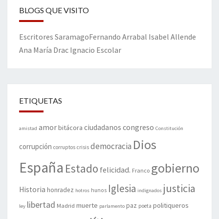
BLOGS QUE VISITO
Escritores
Saramago
Fernando Arrabal
Isabel Allende
Ana María Drac
Ignacio Escolar
ETIQUETAS
amor
congreso
ciudadanos
bitácora
amistad
Constitución
Dios
democracia
corrupción
corruptos
crisis
España
gobierno
Estado
felicidad.
Franco
justicia
Iglesia
Historia
honradez
hunos
hotros
indignados
libertad
muerte
politiqueros
Madrid
paz
poeta
ley
parlamento