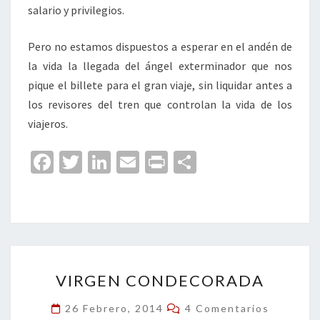
salario y privilegios.
Pero no estamos dispuestos a esperar en el andén de
la vida la llegada del ángel exterminador que nos
pique el billete para el gran viaje, sin liquidar antes a
los revisores del tren que controlan la vida de los
viajeros.
Fa
T
Li
E
Pr
C
ce
wi
n
m
in
o
b
tt
ke
ai
t
m
o
er
dI
l
p
o
n
ar
VIRGEN
k
tir
VIRGEN CONDECORADA
CONDECORADA
Comentarios
26 Febrero, 2014
4 Comentarios