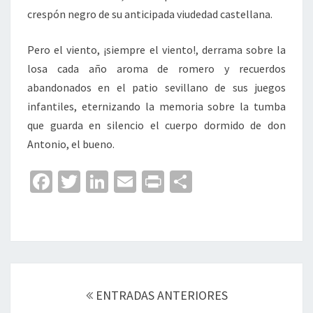
crespón negro de su anticipada viudedad castellana.
Pero el viento, ¡siempre el viento!, derrama sobre la
losa cada año aroma de romero y recuerdos
abandonados en el patio sevillano de sus juegos
infantiles, eternizando la memoria sobre la tumba
que guarda en silencio el cuerpo dormido de don
Antonio, el bueno.
Fa
T
Li
E
Pr
C
ce
wi
n
m
in
o
b
tt
ke
ai
t
m
o
er
dI
l
p
o
n
ar
Navegación
k
tir
de
ENTRADAS ANTERIORES
entradas