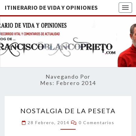
ITINERARIO DE VIDA Y OPINIONES
Togg
ITINERA
BREVE
RECORRIDO
VITAL Y
DE VIDA
COMENTARIOS
DE
OPINION
ACTUALIDAD
Navegando Por
Mes:
Febrero 2014
NOSTALGIA
NOSTALGIA DE LA PESETA
DE
LA
Comentarios
28 Febrero, 2014
0 Comentarios
PESETA