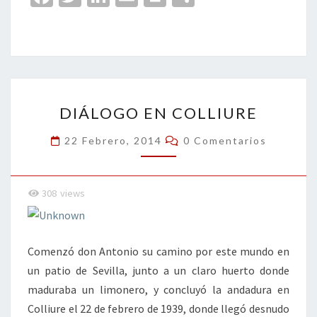
ce
wi
n
m
in
o
b
tt
ke
ai
t
m
o
er
dI
l
p
o
n
ar
DIÁLOGO
k
tir
DIÁLOGO EN COLLIURE
EN
COLLIURE
Comentarios
22 Febrero, 2014
0 Comentarios
308
views
Comenzó don Antonio su camino por este mundo en
un patio de Sevilla, junto a un claro huerto donde
maduraba un limonero, y concluyó la andadura en
Colliure el 22 de febrero de 1939, donde llegó desnudo