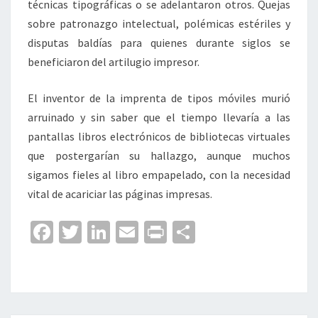
técnicas tipográficas o se adelantaron otros. Quejas
sobre patronazgo intelectual, polémicas estériles y
disputas baldías para quienes durante siglos se
beneficiaron del artilugio impresor.
El inventor de la imprenta de tipos móviles murió
arruinado y sin saber que el tiempo llevaría a las
pantallas libros electrónicos de bibliotecas virtuales
que postergarían su hallazgo, aunque muchos
sigamos fieles al libro empapelado, con la necesidad
vital de acariciar las páginas impresas.
Fa
T
Li
E
Pr
C
ce
wi
n
m
in
o
b
tt
ke
ai
t
m
o
er
dI
l
p