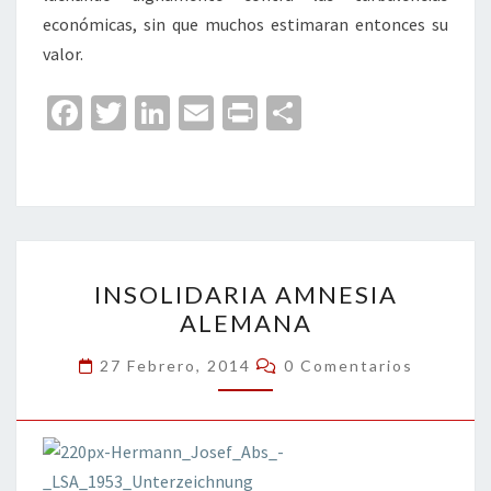
económicas, sin que muchos estimaran entonces su
valor.
Fa
T
Li
E
Pr
C
ce
wi
n
m
in
o
b
tt
ke
ai
t
m
o
er
dI
l
p
o
n
ar
INSOLIDARIA
k
tir
INSOLIDARIA AMNESIA
AMNESIA
ALEMANA
ALEMANA
Comentarios
27 Febrero, 2014
0 Comentarios