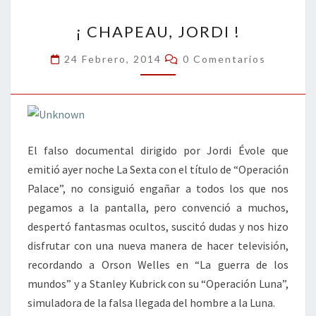
o
n
ar
¡
k
tir
¡ CHAPEAU, JORDI !
CHAPEAU,
JORDI
Comentarios
24 Febrero, 2014
0 Comentarios
!
El falso documental dirigido por Jordi Évole que
emitió ayer noche La Sexta con el título de “Operación
Palace”, no consiguió engañar a todos los que nos
pegamos a la pantalla, pero convenció a muchos,
despertó fantasmas ocultos, suscitó dudas y nos hizo
disfrutar con una nueva manera de hacer televisión,
recordando a Orson Welles en “La guerra de los
mundos” y a Stanley Kubrick con su “Operación Luna”,
simuladora de la falsa llegada del hombre a la Luna.