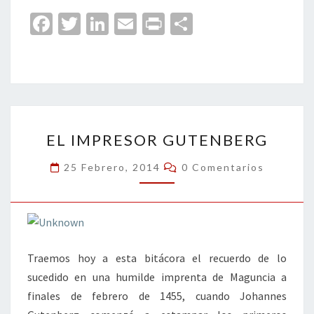
Fa
T
Li
E
Pr
C
ce
wi
n
m
in
o
b
tt
ke
ai
t
m
o
er
dI
l
p
o
n
ar
EL
k
tir
EL IMPRESOR GUTENBERG
IMPRESOR
GUTENBERG
Comentarios
25 Febrero, 2014
0 Comentarios
Traemos hoy a esta bitácora el recuerdo de lo
sucedido en una humilde imprenta de Maguncia a
finales de febrero de 1455, cuando Johannes