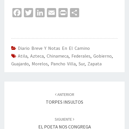
Fa
T
Li
E
Pr
C
ce
wi
n
m
in
o
b
tt
ke
ai
t
m
o
er
dI
l
p
o
n
ar
Diario Breve Y Notas En El Camino
Atila
k
,
Azteca
,
Chinameca
,
Federales
tir
,
Gobierno
,
Guajardo
,
Morelos
,
Pancho Villa
,
Sur
,
Zapata
Navegación
de
ANTERIOR
entradas
TORPES INSULTOS
SIGUIENTE
EL POETA NOS CONGREGA