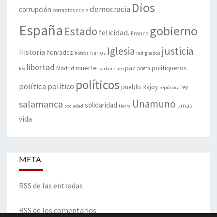
Dios
democracia
corrupción
corruptos
crisis
España
gobierno
Estado
felicidad.
Franco
justicia
Iglesia
Historia
honradez
hunos
hotros
indignados
libertad
muerte
politiqueros
Madrid
paz
poeta
ley
parlamento
políticos
política
político
pueblo
Rajoy
rey
república
Unamuno
salamanca
solidaridad
urnas
sociedad
tierra
vida
META
RSS de las entradas
RSS de los comentarios