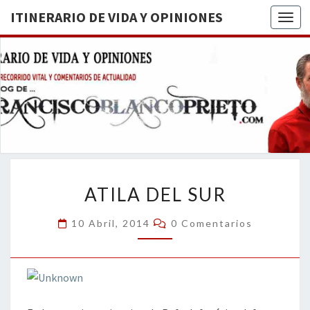
ITINERARIO DE VIDA Y OPINIONES
Togg
ITINERA
BREVE
RECORRIDO
VITAL Y
DE VIDA
COMENTARIOS
DE
OPINION
ACTUALIDAD
ATILA
ATILA DEL SUR
DEL
SUR
Comentarios
10 Abril, 2014
0 Comentarios