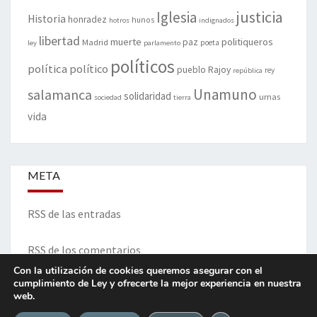
justicia
Iglesia
Historia
honradez
hunos
hotros
indignados
libertad
muerte
politiqueros
Madrid
paz
poeta
ley
parlamento
políticos
política
político
pueblo
Rajoy
rey
república
Unamuno
salamanca
solidaridad
urnas
sociedad
tierra
vida
META
RSS de las entradas
RSS de los comentarios
Con la utilización de cookies queremos asegurar con el
cumplimiento de Ley y ofrecerte la mejor experiencia en nuestra
web.
ITINERARIO DE VIDA Y OPINIONES - Francisco Blanco Prieto