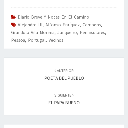
b
tt
ke
ai
t
m
o
er
dI
l
p
o
n
ar
Diario Breve Y Notas En El Camino
Alejandro III
k
,
Alfonso Enríquez
tir
,
Camoens
,
Grandola Vila Morena
,
Junqueiro
,
Peninsulares
,
Pessoa
,
Portugal
,
Vecinos
Navegación
de
ANTERIOR
entradas
POETA DEL PUEBLO
SIGUIENTE
EL PAPA BUENO