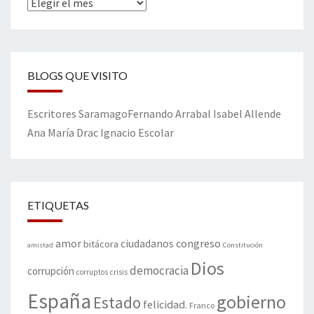
Archivos
BLOGS QUE VISITO
Escritores
Saramago
Fernando Arrabal
Isabel Allende
Ana María Drac
Ignacio Escolar
ETIQUETAS
amor
congreso
ciudadanos
bitácora
amistad
Constitución
Dios
democracia
corrupción
corruptos
crisis
España
gobierno
Estado
felicidad.
Franco