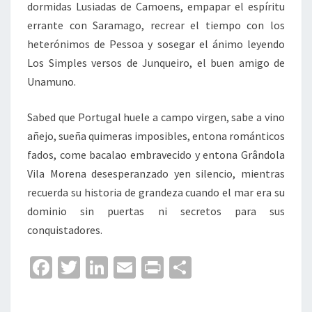
dormidas Lusiadas de Camoens, empapar el espíritu
errante con Saramago, recrear el tiempo con los
heterónimos de Pessoa y sosegar el ánimo leyendo
Los Simples versos de Junqueiro, el buen amigo de
Unamuno.
Sabed que Portugal huele a campo virgen, sabe a vino
añejo, sueña quimeras imposibles, entona románticos
fados, come bacalao embravecido y entona Grândola
Vila Morena desesperanzado yen silencio, mientras
recuerda su historia de grandeza cuando el mar era su
dominio sin puertas ni secretos para sus
conquistadores.
Fa
T
Li
E
Pr
C
ce
wi
n
m
in
o