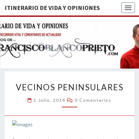
ITINERARIO DE VIDA Y OPINIONES
Togg
ITINERA
BREVE
RECORRIDO
VITAL Y
DE VIDA
COMENTARIOS
DE
OPINION
ACTUALIDAD
VECINOS
VECINOS PENINSULARES
PENINSULARES
Comentarios
1 Julio, 2014
0 Comentarios