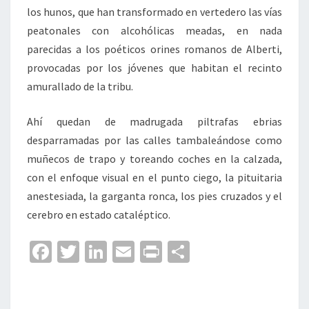
los hunos, que han transformado en vertedero las vías
peatonales con alcohólicas meadas, en nada
parecidas a los poéticos orines romanos de Alberti,
provocadas por los jóvenes que habitan el recinto
amurallado de la tribu.
Ahí quedan de madrugada piltrafas ebrias
desparramadas por las calles tambaleándose como
muñecos de trapo y toreando coches en la calzada,
con el enfoque visual en el punto ciego, la pituitaria
anestesiada, la garganta ronca, los pies cruzados y el
cerebro en estado cataléptico.
Fa
T
Li
E
Pr
C
ce
wi
n
m
in
o
b
tt
ke
ai
t
m