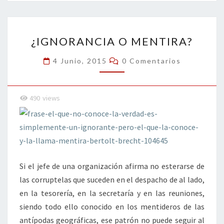
o
er
dI
l
p
o
n
ar
¿IGNORANCIA
k
tir
¿IGNORANCIA O MENTIRA?
O
MENTIRA?
Comentarios
4 Junio, 2015
0 Comentarios
490
views
Si el jefe de una organización afirma no esterarse de
las corruptelas que suceden en el despacho de al lado,
en la tesorería, en la secretaría y en las reuniones,
siendo todo ello conocido en los mentideros de las
antípodas geográficas, ese patrón no puede seguir al