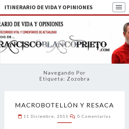
ITINERARIO DE VIDA Y OPINIONES
Togg
ITINERA
BREVE
RECORRIDO
VITAL Y
DE VIDA
COMENTARIOS
DE
OPINION
ACTUALIDAD
Navegando Por
Etiqueta:
Zozobra
MACROBOTELLÓN
MACROBOTELLÓN Y RESACA
Y
RESACA
Comentarios
11 Diciembre, 2015
0 Comentarios