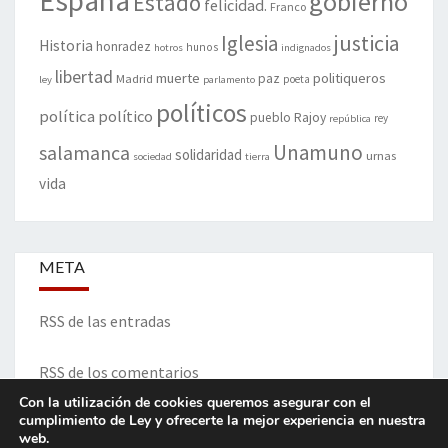
España
gobierno
Estado
felicidad.
Franco
justicia
Iglesia
Historia
honradez
hunos
hotros
indignados
libertad
muerte
politiqueros
Madrid
paz
poeta
ley
parlamento
políticos
política
político
pueblo
Rajoy
rey
república
Unamuno
salamanca
solidaridad
urnas
sociedad
tierra
vida
META
RSS de las entradas
RSS de los comentarios
Con la utilización de cookies queremos asegurar con el
cumplimiento de Ley y ofrecerte la mejor experiencia en nuestra
web.