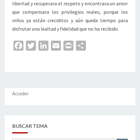
libertad y recuperara el respeto y encontrara un amor
que compensara los privilegios reales, porque los
niños ya están creciditos y aún queda tiempo para
disfrutar una lealtad y fidelidad que no ha recibido.
Fa
T
Li
E
Pr
C
ce
wi
n
m
in
o
b
tt
ke
ai
t
m
o
er
dI
l
p
o
n
ar
k
tir
Acceder
BUSCAR TEMA