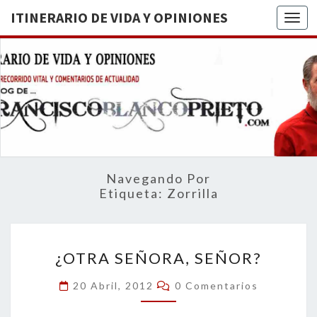
ITINERARIO DE VIDA Y OPINIONES
Togg
ITINERA
BREVE
RECORRIDO
VITAL Y
DE VIDA
COMENTARIOS
DE
OPINION
ACTUALIDAD
Navegando Por
Etiqueta:
Zorrilla
¿OTRA
¿OTRA SEÑORA, SEÑOR?
SEÑORA,
SEÑOR?
Comentarios
20 Abril, 2012
0 Comentarios