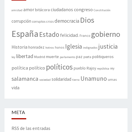
amor
congreso
ciudadanos
bitácora
amistad
Constitución
Dios
democracia
corrupción
corruptos
crisis
España
gobierno
Estado
felicidad.
Franco
justicia
Iglesia
Historia
honradez
hunos
hotros
indignados
libertad
muerte
politiqueros
Madrid
paz
poeta
ley
parlamento
políticos
política
político
pueblo
Rajoy
rey
república
Unamuno
salamanca
solidaridad
urnas
sociedad
tierra
vida
META
RSS de las entradas