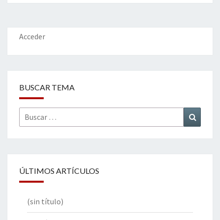
o
er
dI
l
p
o
n
ar
k
tir
Acceder
BUSCAR TEMA
Buscar
Buscar
por:
ÚLTIMOS ARTÍCULOS
(sin título)