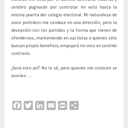
cerebro pugnarán por controlar mi voto hasta la
misma puerta del colegio electoral. Mi naturaleza de
zoon politikon me conduce en una dirección, pero la
decepción con los partidos y la forma que tienen de
ofendernos, manteniendo en sus listas a quienes sólo
buscan propio beneficio, empujará mi voto en sentido
contrario.
¿Será esto así? No lo sé, pero quienes me conocen se
sonríen….
Fa
T
Li
E
Pr
C
ce
wi
n
m
in
o
b
tt
ke
ai
t
m