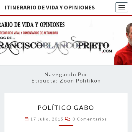
ITINERARIO DE VIDA Y OPINIONES
Togg
ITINERA
BREVE
RECORRIDO
VITAL Y
DE VIDA
COMENTARIOS
DE
OPINION
ACTUALIDAD
Navegando Por
Etiqueta:
Zoon Politikon
POLÍTICO
POLÍTICO GABO
GABO
Comentarios
17 Julio, 2015
0 Comentarios