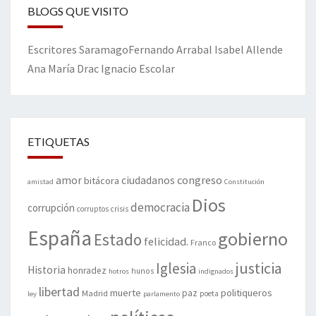
BLOGS QUE VISITO
Escritores
Saramago
Fernando Arrabal
Isabel Allende
Ana María Drac
Ignacio Escolar
ETIQUETAS
amor
congreso
ciudadanos
bitácora
amistad
Constitución
Dios
democracia
corrupción
corruptos
crisis
España
gobierno
Estado
felicidad.
Franco
justicia
Iglesia
Historia
honradez
hunos
hotros
indignados
libertad
muerte
politiqueros
Madrid
paz
poeta
ley
parlamento