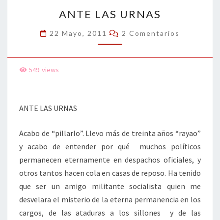
ANTE
k
tir
ANTE LAS URNAS
LAS
URNAS
Comentarios
22 Mayo, 2011
2 Comentarios
549
views
ANTE LAS URNAS
Acabo de “pillarlo”. Llevo más de treinta años “rayao”
y acabo de entender por qué muchos políticos
permanecen eternamente en despachos oficiales, y
otros tantos hacen cola en casas de reposo. Ha tenido
que ser un amigo militante socialista quien me
desvelara el misterio de la eterna permanencia en los
cargos, de las ataduras a los sillones y de las