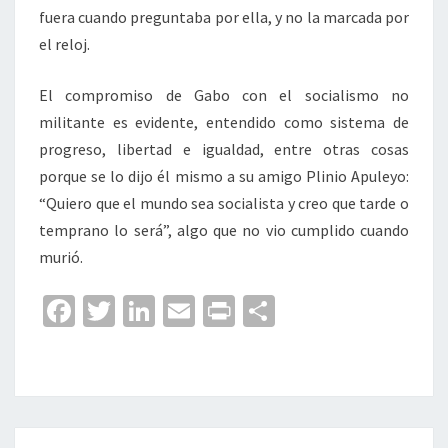
fuera cuando preguntaba por ella, y no la marcada por
el reloj.
El compromiso de Gabo con el socialismo no
militante es evidente, entendido como sistema de
progreso, libertad e igualdad, entre otras cosas
porque se lo dijo él mismo a su amigo Plinio Apuleyo:
“Quiero que el mundo sea socialista y creo que tarde o
temprano lo será”, algo que no vio cumplido cuando
murió.
Fa
T
Li
E
Pr
C
ce
wi
n
m
in
o
b
tt
ke
ai
t
m
o
er
dI
l
p
o
n
ar