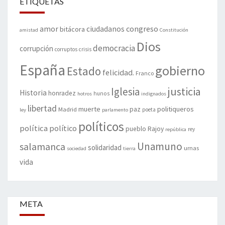
ETIQUETAS
amor
congreso
ciudadanos
bitácora
amistad
Constitución
Dios
democracia
corrupción
corruptos
crisis
España
gobierno
Estado
felicidad.
Franco
justicia
Iglesia
Historia
honradez
hunos
hotros
indignados
libertad
muerte
politiqueros
Madrid
paz
poeta
ley
parlamento
políticos
política
político
pueblo
Rajoy
rey
república
Unamuno
salamanca
solidaridad
urnas
sociedad
tierra
vida
META