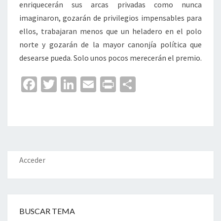
enriquecerán sus arcas privadas como nunca
imaginaron, gozarán de privilegios impensables para
ellos, trabajaran menos que un heladero en el polo
norte y gozarán de la mayor canonjía política que
desearse pueda. Solo unos pocos merecerán el premio.
Fa
T
Li
E
Pr
C
ce
wi
n
m
in
o
b
tt
ke
ai
t
m
o
er
dI
l
p
o
n
ar
k
tir
Acceder
BUSCAR TEMA