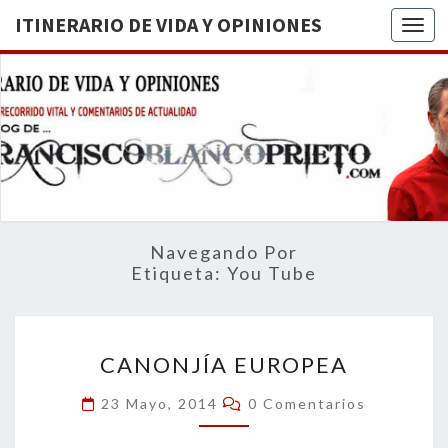
ITINERARIO DE VIDA Y OPINIONES
Togg
ITINERA
BREVE
RECORRIDO
VITAL Y
DE VIDA
COMENTARIOS
DE
OPINION
ACTUALIDAD
Navegando Por
Etiqueta:
You Tube
CANONJÍA
CANONJÍA EUROPEA
EUROPEA
Comentarios
23 Mayo, 2014
0 Comentarios