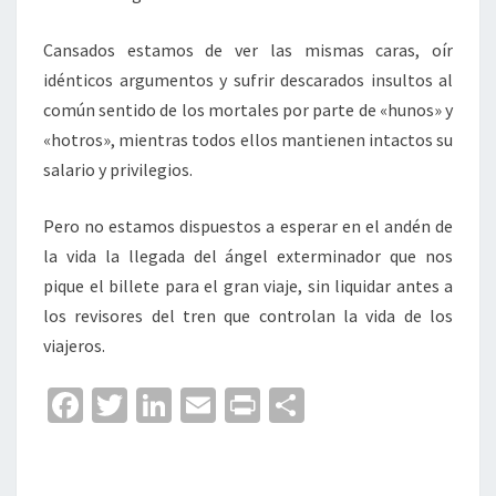
Cansados estamos de ver las mismas caras, oír
idénticos argumentos y sufrir descarados insultos al
común sentido de los mortales por parte de «hunos» y
«hotros», mientras todos ellos mantienen intactos su
salario y privilegios.
Pero no estamos dispuestos a esperar en el andén de
la vida la llegada del ángel exterminador que nos
pique el billete para el gran viaje, sin liquidar antes a
los revisores del tren que controlan la vida de los
viajeros.
Fa
T
Li
E
Pr
C
ce
wi
n
m
in
o
b
tt
ke
ai
t
m