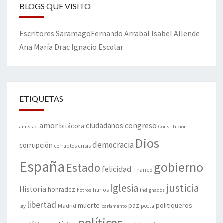
BLOGS QUE VISITO
Escritores
Saramago
Fernando Arrabal
Isabel Allende
Ana María Drac
Ignacio Escolar
ETIQUETAS
amor
congreso
ciudadanos
bitácora
amistad
Constitución
Dios
democracia
corrupción
corruptos
crisis
España
gobierno
Estado
felicidad.
Franco
justicia
Iglesia
Historia
honradez
hunos
hotros
indignados
libertad
muerte
politiqueros
Madrid
paz
poeta
ley
parlamento
políticos