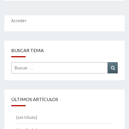
o
er
dI
l
p
o
n
ar
k
tir
Acceder
BUSCAR TEMA
Buscar
Buscar
por:
ÚLTIMOS ARTÍCULOS
(sin título)