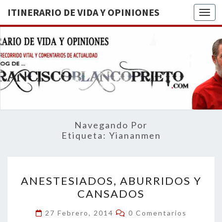
ITINERARIO DE VIDA Y OPINIONES
Togg
ITINERA
BREVE
RECORRIDO
VITAL Y
DE VIDA
COMENTARIOS
DE
OPINION
ACTUALIDAD
Navegando Por
Etiqueta:
Yiananmen
ANESTESIADOS,
ANESTESIADOS, ABURRIDOS Y
ABURRIDOS
CANSADOS
Y
CANSADOS
Comentarios
27 Febrero, 2014
0 Comentarios