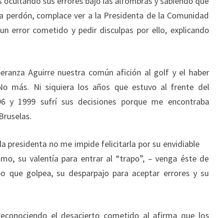
 ocultando sus errores bajo las alfombras y sabiendo que
bra perdón, complace ver a la Presidenta de la Comunidad
n error cometido y pedir disculpas por ello, explicando
anza Aguirre nuestra común afición al golf y el haber
 No más. Ni siquiera los años que estuvo al frente del
96 y 1999 sufrí sus decisiones porque me encontraba
 Bruselas.
a presidenta no me impide felicitarla por su envidiable
ismo, su valentía para entrar al “trapo”, – venga éste de
po que golpea, su desparpajo para aceptar errores y su
econociendo el desacierto cometido al afirma que los