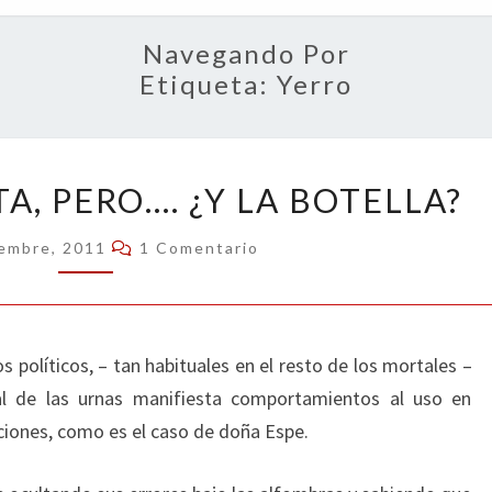
OPIN
Navegando Por
Etiqueta:
Yerro
VALE,
A, PERO…. ¿Y LA BOTELLA?
PRESIDENTA,
PERO….
Comentarios
iembre, 2011
1 Comentario
¿Y
LA
BOTELLA?
s políticos, – tan habituales en el resto de los mortales –
l de las urnas manifiesta comportamientos al uso en
aciones, como es el caso de doña Espe.