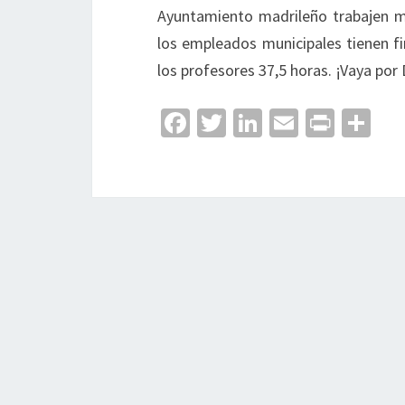
Ayuntamiento madrileño trabajen 
los empleados municipales tienen f
los profesores 37,5 horas. ¡Vaya por 
Fa
T
Li
E
Pr
C
ce
wi
n
m
in
o
b
tt
ke
ai
t
m
o
er
dI
l
p
o
n
ar
k
tir