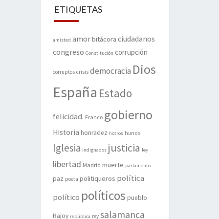
ETIQUETAS
amor
ciudadanos
bitácora
amistad
congreso
corrupción
Constitución
Dios
democracia
corruptos
crisis
España
Estado
gobierno
felicidad.
Franco
Historia
honradez
hunos
hotros
justicia
Iglesia
indignados
ley
libertad
muerte
Madrid
parlamento
política
politiqueros
paz
poeta
políticos
político
pueblo
salamanca
Rajoy
rey
república