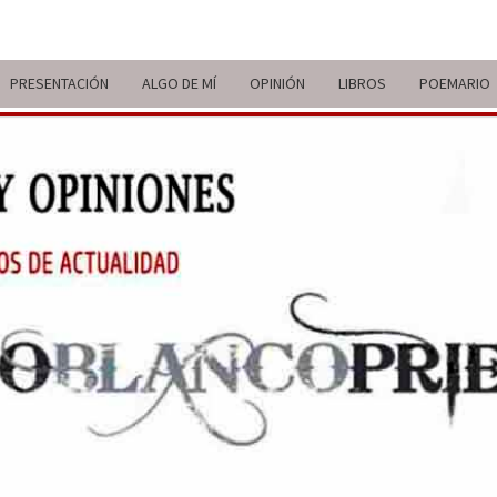
PRESENTACIÓN
ALGO DE MÍ
OPINIÓN
LIBROS
POEMARIO
ITIN
BREVE
RECORRIDO
VITAL Y
COMENTARIOS
DE V
DE
ACTUALIDAD