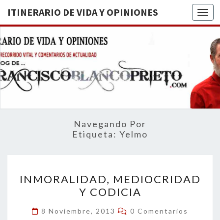
ITINERARIO DE VIDA Y OPINIONES
Togg
ITINERA
BREVE
RECORRIDO
VITAL Y
DE VIDA
COMENTARIOS
DE
OPINION
ACTUALIDAD
Navegando Por
Etiqueta:
Yelmo
INMORALIDAD,
INMORALIDAD, MEDIOCRIDAD
MEDIOCRIDAD
Y CODICIA
Y
CODICIA
Comentarios
8 Noviembre, 2013
0 Comentarios