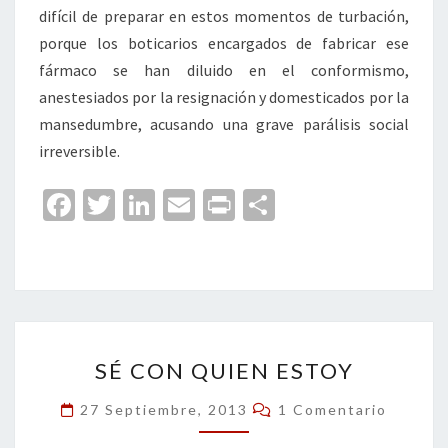
difícil de preparar en estos momentos de turbación,
porque los boticarios encargados de fabricar ese
fármaco se han diluido en el conformismo,
anestesiados por la resignación y domesticados por la
mansedumbre, acusando una grave parálisis social
irreversible.
Fa
T
Li
E
Pr
C
ce
wi
n
m
in
o
b
tt
ke
ai
t
m
o
er
dI
l
p
o
n
ar
SÉ
k
tir
SÉ CON QUIEN ESTOY
CON
QUIEN
Comentarios
27 Septiembre, 2013
1 Comentario
ESTOY