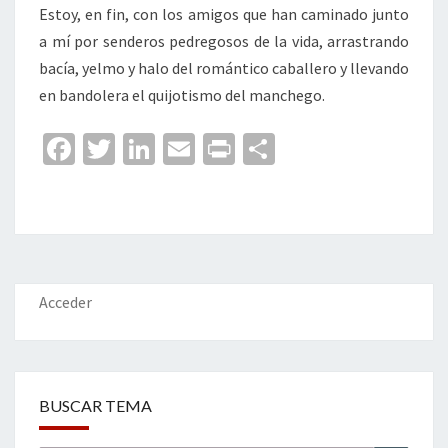
Estoy, en fin, con los amigos que han caminado junto
a mí por senderos pedregosos de la vida, arrastrando
bacía, yelmo y halo del romántico caballero y llevando
en bandolera el quijotismo del manchego.
Fa
T
Li
E
Pr
C
ce
wi
n
m
in
o
b
tt
ke
ai
t
m
o
er
dI
l
p
o
n
ar
k
tir
Acceder
BUSCAR TEMA