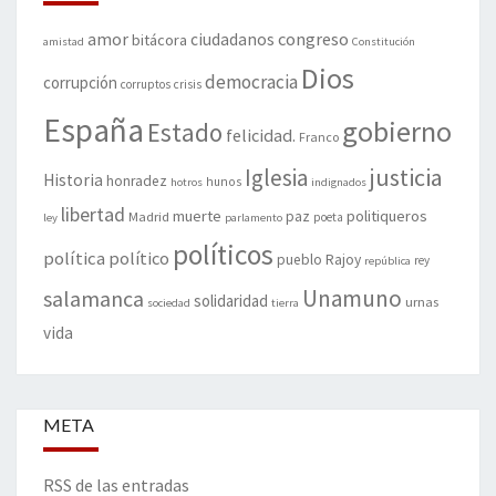
amor
congreso
ciudadanos
bitácora
amistad
Constitución
Dios
democracia
corrupción
corruptos
crisis
España
gobierno
Estado
felicidad.
Franco
justicia
Iglesia
Historia
honradez
hunos
hotros
indignados
libertad
muerte
politiqueros
Madrid
paz
poeta
ley
parlamento
políticos
política
político
pueblo
Rajoy
rey
república
Unamuno
salamanca
solidaridad
urnas
sociedad
tierra
vida
META
RSS de las entradas