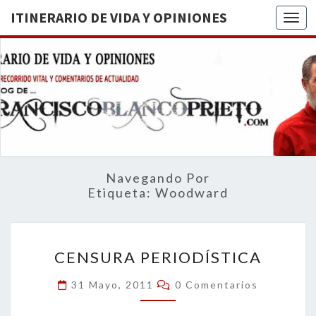
ITINERARIO DE VIDA Y OPINIONES
Togg
ITINERA
BREVE
RECORRIDO
VITAL Y
DE VIDA
COMENTARIOS
DE
OPINION
ACTUALIDAD
Navegando Por
Etiqueta:
Woodward
CENSURA
CENSURA PERIODÍSTICA
PERIODÍSTICA
Comentarios
31 Mayo, 2011
0 Comentarios