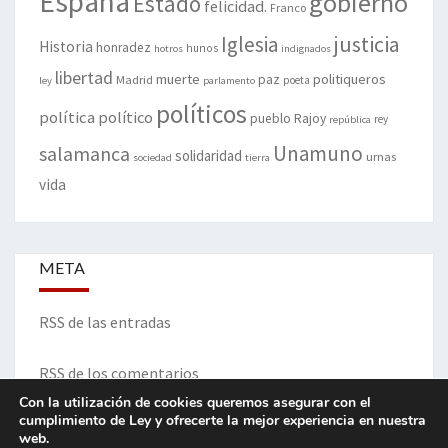
España
gobierno
Estado
felicidad.
Franco
justicia
Iglesia
Historia
honradez
hunos
hotros
indignados
libertad
muerte
politiqueros
Madrid
paz
poeta
ley
parlamento
políticos
política
político
pueblo
Rajoy
rey
república
Unamuno
salamanca
solidaridad
urnas
sociedad
tierra
vida
META
RSS de las entradas
RSS de los comentarios
Con la utilización de cookies queremos asegurar con el
cumplimiento de Ley y ofrecerte la mejor experiencia en nuestra
web.