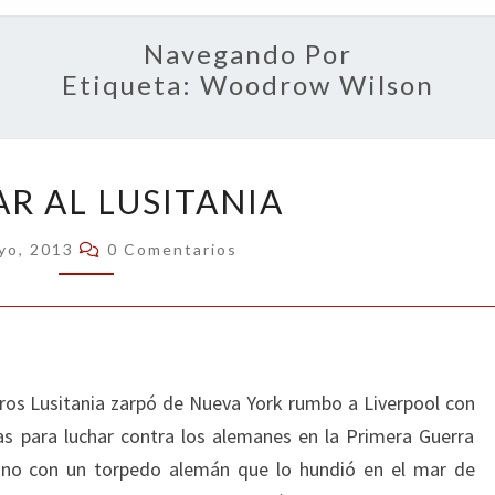
OPIN
Navegando Por
Etiqueta:
Woodrow Wilson
VENGAR
R AL LUSITANIA
AL
LUSITANIA
Comentarios
yo, 2013
0 Comentarios
jeros Lusitania zarpó de Nueva York rumbo a Liverpool con
s para luchar contra los alemanes en la Primera Guerra
ino con un torpedo alemán que lo hundió en el mar de