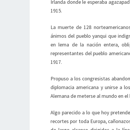
Irlanda donde le esperaba agazapado
1915.
La muerte de 128 norteamericanos 
ánimos del pueblo yanqui que indign
en lema de la nación entera, obl
representantes del pueblo americano
1917.
Propuso a los congresistas abandona
diplomacia americana y unirse a lo
Alemana de meterse al mundo en el bol
Algo parecido a lo que hoy pretend
recortes por toda Europa, cañonazos 
de largo alcance dirigidos a la lí