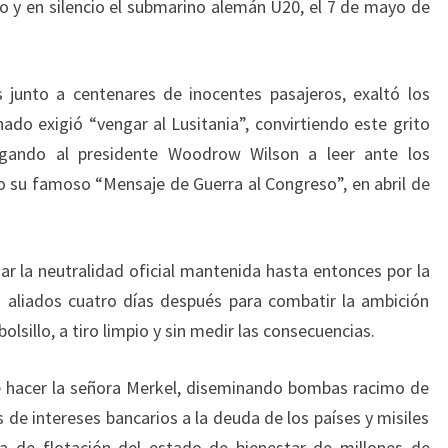
 y en silencio el submarino alemán U20, el 7 de mayo de
junto a centenares de inocentes pasajeros, exaltó los
ado exigió “vengar al Lusitania”, convirtiendo este grito
igando al presidente Woodrow Wilson a leer ante los
 su famoso “Mensaje de Guerra al Congreso”, en abril de
r la neutralidad oficial mantenida hasta entonces por la
s aliados cuatro días después para combatir la ambición
sillo, a tiro limpio y sin medir las consecuencias.
e hacer la señora Merkel, diseminando bombas racimo de
de intereses bancarios a la deuda de los países y misiles
nea de flotación del estado de bienestar de millones de