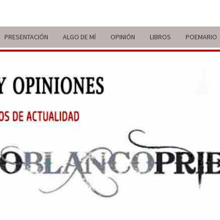
PRESENTACIÓN
ALGO DE MÍ
OPINIÓN
LIBROS
POEMARIO
ITIN
BREVE
RECORRIDO
VITAL Y
COMENTARIOS
DE V
DE
ACTUALIDAD