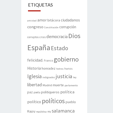
ETIQUETAS
amor
ciudadanos
bitácora
amistad
congreso
corrupción
Constitución
Dios
democracia
corruptos
crisis
España
Estado
gobierno
felicidad.
Franco
Historia
honradez
hunos
hotros
justicia
Iglesia
indignados
ley
libertad
muerte
Madrid
parlamento
política
politiqueros
paz
poeta
políticos
político
pueblo
salamanca
Rajoy
rey
república