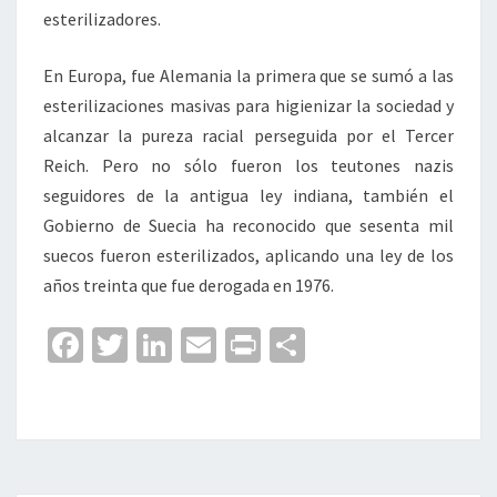
esterilizadores.
En Europa, fue Alemania la primera que se sumó a las
esterilizaciones masivas para higienizar la sociedad y
alcanzar la pureza racial perseguida por el Tercer
Reich. Pero no sólo fueron los teutones nazis
seguidores de la antigua ley indiana, también el
Gobierno de Suecia ha reconocido que sesenta mil
suecos fueron esterilizados, aplicando una ley de los
años treinta que fue derogada en 1976.
Fa
T
Li
E
Pr
C
ce
wi
n
m
in
o
b
tt
ke
ai
t
m
o
er
dI
l
p
o
n
ar