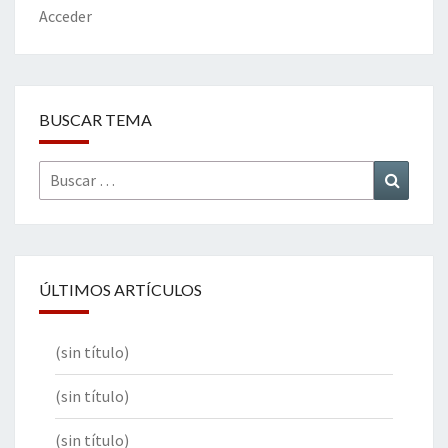
k
tir
Acceder
BUSCAR TEMA
Buscar
Buscar
por:
ÚLTIMOS ARTÍCULOS
(sin título)
(sin título)
(sin título)