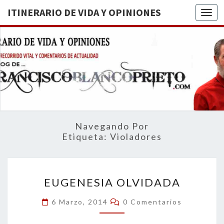
ITINERARIO DE VIDA Y OPINIONES
Togg
ITINERA
BREVE
RECORRIDO
VITAL Y
DE VIDA
COMENTARIOS
DE
OPINION
ACTUALIDAD
Navegando Por
Etiqueta:
Violadores
EUGENESIA
EUGENESIA OLVIDADA
OLVIDADA
Comentarios
6 Marzo, 2014
0 Comentarios