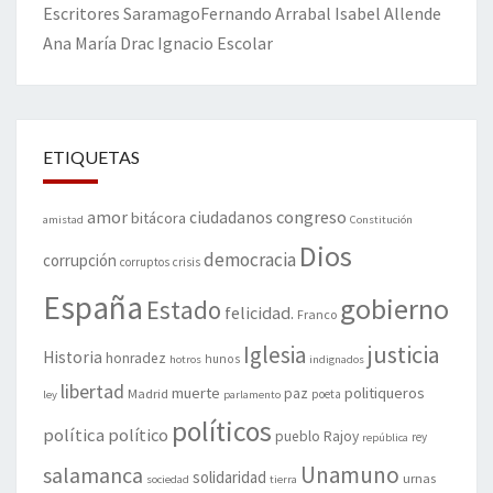
Escritores
Saramago
Fernando Arrabal
Isabel Allende
Ana María Drac
Ignacio Escolar
ETIQUETAS
amor
congreso
ciudadanos
bitácora
amistad
Constitución
Dios
democracia
corrupción
corruptos
crisis
España
gobierno
Estado
felicidad.
Franco
justicia
Iglesia
Historia
honradez
hunos
hotros
indignados
libertad
muerte
politiqueros
Madrid
paz
poeta
ley
parlamento
políticos
política
político
pueblo
Rajoy
rey
república
Unamuno
salamanca
solidaridad
urnas
sociedad
tierra