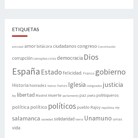
ETIQUETAS
amor
congreso
ciudadanos
bitácora
amistad
Constitución
Dios
democracia
corrupción
corruptos
crisis
España
gobierno
Estado
felicidad.
Franco
justicia
Iglesia
Historia
honradez
hunos
hotros
indignados
libertad
muerte
politiqueros
Madrid
paz
poeta
ley
parlamento
políticos
política
político
pueblo
Rajoy
rey
república
Unamuno
salamanca
solidaridad
urnas
sociedad
tierra
vida