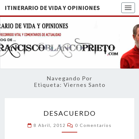
ITINERARIO DE VIDA Y OPINIONES
Togg
ITINERA
BREVE
RECORRIDO
VITAL Y
DE VIDA
COMENTARIOS
DE
OPINION
ACTUALIDAD
Navegando Por
Etiqueta:
Viernes Santo
DESACUERDO
DESACUERDO
Comentarios
8 Abril, 2012
0 Comentarios