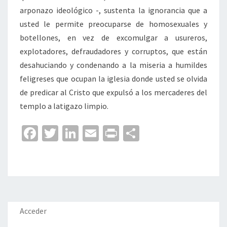
arponazo ideológico -, sustenta la ignorancia que a
usted le permite preocuparse de homosexuales y
botellones, en vez de excomulgar a usureros,
explotadores, defraudadores y corruptos, que están
desahuciando y condenando a la miseria a humildes
feligreses que ocupan la iglesia donde usted se olvida
de predicar al Cristo que expulsó a los mercaderes del
templo a latigazo limpio.
Fa
T
Li
E
Pr
C
ce
wi
n
m
in
o
b
tt
ke
ai
t
m
o
er
dI
l
p
o
n
ar
k
tir
Acceder