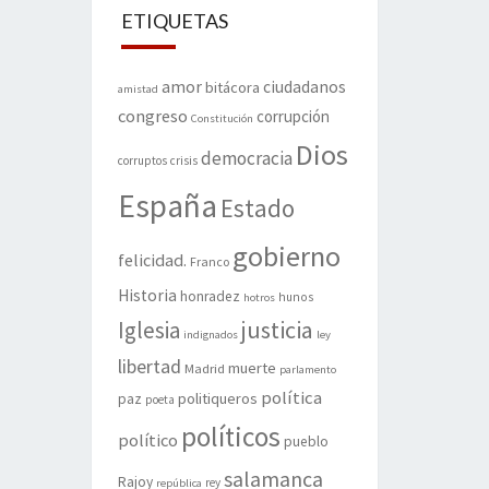
ETIQUETAS
amor
ciudadanos
bitácora
amistad
congreso
corrupción
Constitución
Dios
democracia
corruptos
crisis
España
Estado
gobierno
felicidad.
Franco
Historia
honradez
hunos
hotros
justicia
Iglesia
indignados
ley
libertad
muerte
Madrid
parlamento
política
politiqueros
paz
poeta
políticos
político
pueblo
salamanca
Rajoy
rey
república