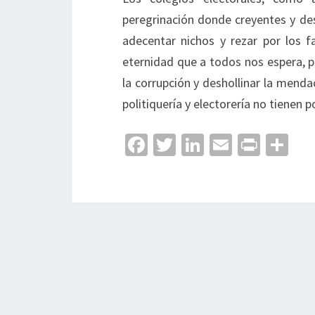
peregrinación donde creyentes y de
adecentar nichos y rezar por los fa
eternidad que a todos nos espera, per
la corrupción y deshollinar la mend
politiquería y electorería no tienen p
Fa
T
Li
E
Pr
C
ce
wi
n
m
in
o
b
tt
ke
ai
t
m
o
er
dI
l
p
o
n
ar
k
tir