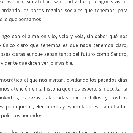
 avecina, sin atribuir santidad a los protagonistas, ni
guardando los pocos regalos sociales que tenemos, para
de lo que pensamos.
ngo con el alma en vilo, velo y vela, sin saber qué nos
 lo único claro que tenemos es que nada tenemos claro,
 cosas claras aunque sepan tanto del futuro como Sandro,
 vidente que dicen ver lo invisible.
emocrático al que nos invitan, olvidando los pasados días
os atención en la historia que nos espera, sin ocultar la
nolentos, cabezas taladradas por cuchillos y rostros
, politiqueros, electoreros y especuladores, camuflados
a políticos honrados.
ayer los cementerios, se convertirán en centros de