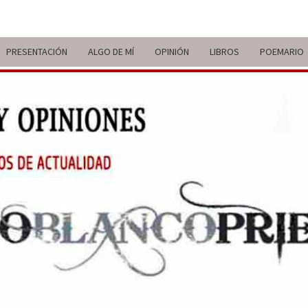
PRESENTACIÓN
ALGO DE MÍ
OPINIÓN
LIBROS
POEMARIO
ITIN
BREVE
RECORRIDO
VITAL Y
COMENTARIOS
DE V
DE
ACTUALIDAD