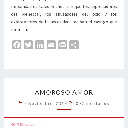
impunidad de tales hechos, sin que los depredadores
del bienestar, los abusadores del ocio y los
explotadores de la necesidad, reciban el castigo que
merecen.
Fa
T
Li
E
Pr
C
ce
wi
n
m
in
o
b
tt
ke
ai
t
m
o
er
dI
l
p
o
n
ar
AMOROSO
k
tir
AMOROSO AMOR
AMOR
Comentarios
7 Noviembre, 2017
0 Comentarios
549
views