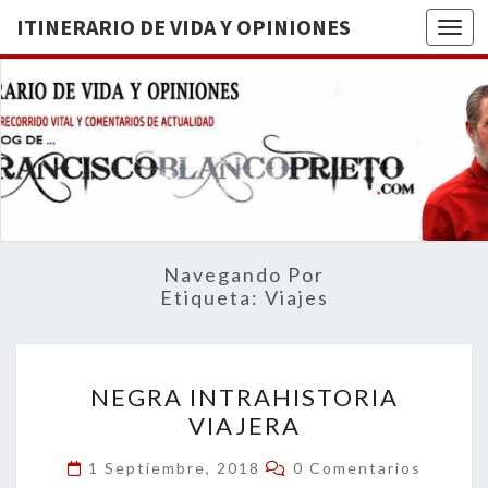
ITINERARIO DE VIDA Y OPINIONES
Togg
ITINERA
BREVE
RECORRIDO
VITAL Y
DE VIDA
COMENTARIOS
DE
OPINION
ACTUALIDAD
Navegando Por
Etiqueta:
Viajes
NEGRA
NEGRA INTRAHISTORIA
INTRAHISTORIA
VIAJERA
VIAJERA
Comentarios
1 Septiembre, 2018
0 Comentarios