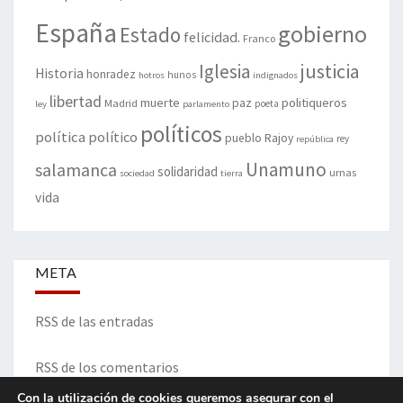
España
gobierno
Estado
felicidad.
Franco
justicia
Iglesia
Historia
honradez
hunos
hotros
indignados
libertad
muerte
politiqueros
Madrid
paz
poeta
ley
parlamento
políticos
política
político
pueblo
Rajoy
rey
república
Unamuno
salamanca
solidaridad
urnas
sociedad
tierra
vida
META
RSS de las entradas
RSS de los comentarios
Con la utilización de cookies queremos asegurar con el