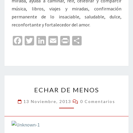
mirada, ayuda a caminar, reír, celebrar y compartir
música, libros, viajes y miradas, confirmación
permanente de lo insaciable, saludable, dulce,
reconfortante y fortalecedor del amor.
Fa
T
Li
E
Pr
C
ce
wi
n
m
in
o
b
tt
ke
ai
t
m
o
er
dI
l
p
o
n
ar
ECHAR
k
tir
ECHAR DE MENOS
DE
MENOS
Comentarios
13 Noviembre, 2013
0 Comentarios