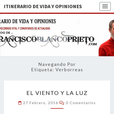
ITINERARIO DE VIDA Y OPINIONES
Togg
ITINERA
BREVE
RECORRIDO
VITAL Y
DE VIDA
COMENTARIOS
DE
OPINION
ACTUALIDAD
Navegando Por
Etiqueta:
Verborreas
EL
EL VIENTO Y LA LUZ
VIENTO
Y
Comentarios
27 Febrero, 2016
0 Comentarios
LA