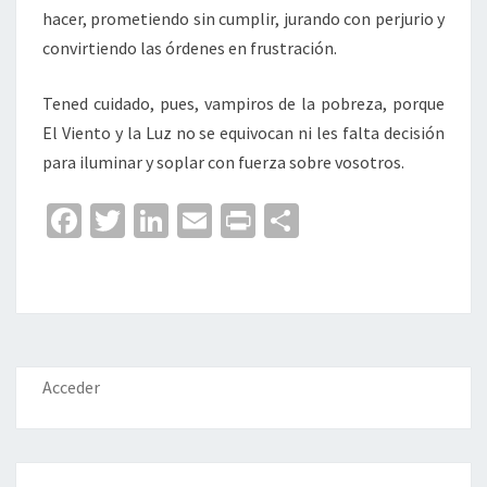
hacer, prometiendo sin cumplir, jurando con perjurio y
convirtiendo las órdenes en frustración.
Tened cuidado, pues, vampiros de la pobreza, porque
El Viento y la Luz no se equivocan ni les falta decisión
para iluminar y soplar con fuerza sobre vosotros.
Fa
T
Li
E
Pr
C
ce
wi
n
m
in
o
b
tt
ke
ai
t
m
o
er
dI
l
p
o
n
ar
k
tir
Acceder