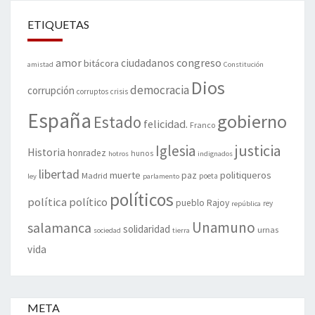
ETIQUETAS
amor
congreso
ciudadanos
bitácora
amistad
Constitución
Dios
democracia
corrupción
corruptos
crisis
España
gobierno
Estado
felicidad.
Franco
justicia
Iglesia
Historia
honradez
hunos
hotros
indignados
libertad
muerte
politiqueros
Madrid
paz
poeta
ley
parlamento
políticos
política
político
pueblo
Rajoy
rey
república
Unamuno
salamanca
solidaridad
urnas
sociedad
tierra
vida
META