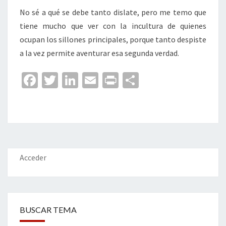
No sé a qué se debe tanto dislate, pero me temo que
tiene mucho que ver con la incultura de quienes
ocupan los sillones principales, porque tanto despiste
a la vez permite aventurar esa segunda verdad.
Fa
T
Li
E
Pr
C
ce
wi
n
m
in
o
b
tt
ke
ai
t
m
o
er
dI
l
p
o
n
ar
k
tir
Acceder
BUSCAR TEMA