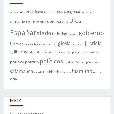
amor
congreso
ciudadanos
bitácora
amistad
Constitución
Dios
democracia
corrupción
corruptos
crisis
España
gobierno
Estado
felicidad.
Franco
justicia
Iglesia
Historia
honradez
hunos
hotros
indignados
libertad
muerte
politiqueros
Madrid
paz
poeta
ley
parlamento
políticos
política
político
pueblo
Rajoy
rey
república
Unamuno
salamanca
solidaridad
urnas
sociedad
tierra
vida
META