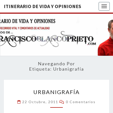
ITINERARIO DE VIDA Y OPINIONES
Togg
ITINERA
BREVE
RECORRIDO
VITAL Y
DE VIDA
COMENTARIOS
DE
OPINION
ACTUALIDAD
Navegando Por
Etiqueta:
Urbanigrafía
URBANIGRAFÍA
URBANIGRAFÍA
Comentarios
22 Octubre, 2011
0 Comentarios