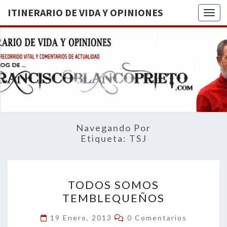
ITINERARIO DE VIDA Y OPINIONES
Togg
ITINERA
BREVE
RECORRIDO
VITAL Y
DE VIDA
COMENTARIOS
DE
OPINION
ACTUALIDAD
Navegando Por
Etiqueta:
TSJ
TODOS
TODOS SOMOS
SOMOS
TEMBLEQUEÑOS
TEMBLEQUEÑOS
Comentarios
19 Enero, 2013
0 Comentarios