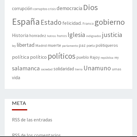
Dios
democracia
corrupción
corruptos
crisis
España
gobierno
Estado
felicidad.
Franco
justicia
Iglesia
Historia
honradez
hunos
hotros
indignados
libertad
muerte
politiqueros
Madrid
paz
poeta
ley
parlamento
políticos
política
político
pueblo
Rajoy
rey
república
Unamuno
salamanca
solidaridad
urnas
sociedad
tierra
vida
META
RSS de las entradas
RSS de los comentarios