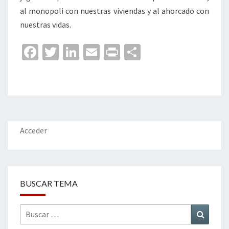
al monopoli con nuestras viviendas y al ahorcado con
nuestras vidas.
Fa
T
Li
E
Pr
C
ce
wi
n
m
in
o
b
tt
ke
ai
t
m
o
er
dI
l
p
o
n
ar
k
tir
Acceder
BUSCAR TEMA
Buscar
Buscar
por: