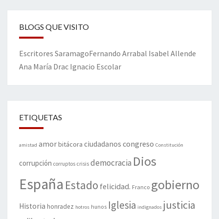
BLOGS QUE VISITO
Escritores
Saramago
Fernando Arrabal
Isabel Allende
Ana María Drac
Ignacio Escolar
ETIQUETAS
amor
congreso
ciudadanos
bitácora
amistad
Constitución
Dios
democracia
corrupción
corruptos
crisis
España
gobierno
Estado
felicidad.
Franco
justicia
Iglesia
Historia
honradez
hunos
hotros
indignados