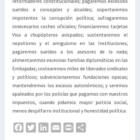
reformadores constitucionales; pagaremos excesivos
sueldos a concejales y alcaldes; soportaremos
impotentes la corrupción política; sufragaremos
innecesarios coches oficiales; financiaremos tarjetas
Visa a chupópteros avispados; sustentaremos el
nepotismo y el amiguismo en las Instituciones;
pagaremos sueldos a los asesores de la nada;
alimentaremos excesivas familias diplomáticas en las
Embajadas; costearemos miles de liberados sindicales
y políticos; subvencionaremos fundaciones opacas;
mantendremos los excesos autonómicos; y seremos
apaleados por los policías que pagamos con nuestros
impuestos, cuando pidamos mayor justicia social,
menos despilfarro institucional y honestidad política.
Fa
T
Li
E
Pr
C
ce
wi
n
m
in
o