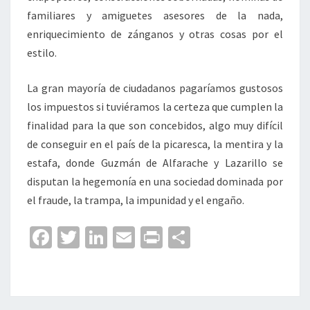
familiares y amiguetes asesores de la nada,
enriquecimiento de zánganos y otras cosas por el
estilo.
La gran mayoría de ciudadanos pagaríamos gustosos
los impuestos si tuviéramos la certeza que cumplen la
finalidad para la que son concebidos, algo muy difícil
de conseguir en el país de la picaresca, la mentira y la
estafa, donde Guzmán de Alfarache y Lazarillo se
disputan la hegemonía en una sociedad dominada por
el fraude, la trampa, la impunidad y el engaño.
Fa
T
Li
E
Pr
C
ce
wi
n
m
in
o
b
tt
ke
ai
t
m
o
er
dI
l
p