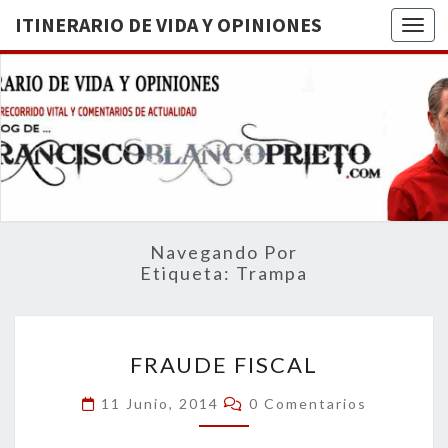
ITINERARIO DE VIDA Y OPINIONES
Togg
ITINERA
BREVE
RECORRIDO
VITAL Y
DE VIDA
COMENTARIOS
DE
OPINION
ACTUALIDAD
Navegando Por
Etiqueta:
Trampa
FRAUDE
FRAUDE FISCAL
FISCAL
Comentarios
11 Junio, 2014
0 Comentarios