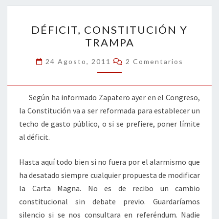
o
n
ar
DÉFICIT,
k
tir
DÉFICIT, CONSTITUCIÓN Y
CONSTITUCIÓN
TRAMPA
Y
TRAMPA
Comentarios
24 Agosto, 2011
2 Comentarios
Según ha informado Zapatero ayer en el Congreso,
la Constitución va a ser reformada para establecer un
techo de gasto público, o si se prefiere, poner límite
al déficit.
Hasta aquí todo bien si no fuera por el alarmismo que
ha desatado siempre cualquier propuesta de modificar
la Carta Magna. No es de recibo un cambio
constitucional sin debate previo. Guardaríamos
silencio si se nos consultara en referéndum. Nadie