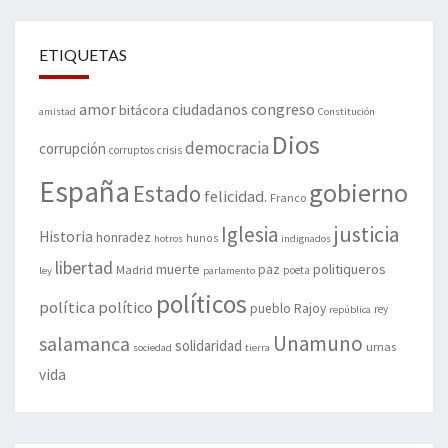
ETIQUETAS
amor
congreso
ciudadanos
bitácora
amistad
Constitución
Dios
democracia
corrupción
corruptos
crisis
España
gobierno
Estado
felicidad.
Franco
justicia
Iglesia
Historia
honradez
hunos
hotros
indignados
libertad
muerte
politiqueros
Madrid
paz
poeta
ley
parlamento
políticos
política
político
pueblo
Rajoy
rey
república
Unamuno
salamanca
solidaridad
urnas
sociedad
tierra
vida