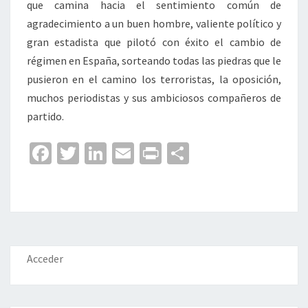
que camina hacia el sentimiento común de
agradecimiento a un buen hombre, valiente político y
gran estadista que pilotó con éxito el cambio de
régimen en España, sorteando todas las piedras que le
pusieron en el camino los terroristas, la oposición,
muchos periodistas y sus ambiciosos compañeros de
partido.
Fa
T
Li
E
Pr
C
ce
wi
n
m
in
o
b
tt
ke
ai
t
m
o
er
dI
l
p
o
n
ar
k
tir
Acceder