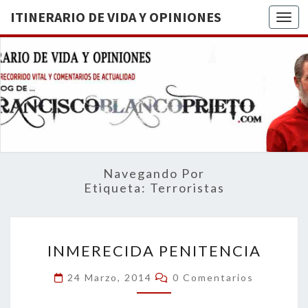
ITINERARIO DE VIDA Y OPINIONES
Togg
ITINERA
BREVE
RECORRIDO
VITAL Y
DE VIDA
COMENTARIOS
DE
OPINION
ACTUALIDAD
Navegando Por
Etiqueta:
Terroristas
INMERECIDA
INMERECIDA PENITENCIA
PENITENCIA
Comentarios
24 Marzo, 2014
0 Comentarios