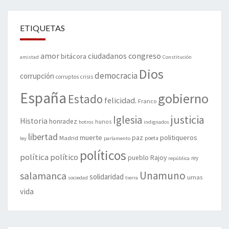
ETIQUETAS
amor
congreso
ciudadanos
bitácora
amistad
Constitución
Dios
democracia
corrupción
corruptos
crisis
España
gobierno
Estado
felicidad.
Franco
justicia
Iglesia
Historia
honradez
hunos
hotros
indignados
libertad
muerte
politiqueros
Madrid
paz
poeta
ley
parlamento
políticos
política
político
pueblo
Rajoy
rey
república
Unamuno
salamanca
solidaridad
urnas
sociedad
tierra
vida