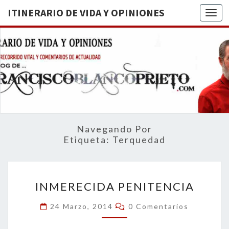
ITINERARIO DE VIDA Y OPINIONES
Togg
ITINERA
BREVE
RECORRIDO
VITAL Y
DE VIDA
COMENTARIOS
DE
OPINION
ACTUALIDAD
Navegando Por
Etiqueta:
Terquedad
INMERECIDA
INMERECIDA PENITENCIA
PENITENCIA
Comentarios
24 Marzo, 2014
0 Comentarios