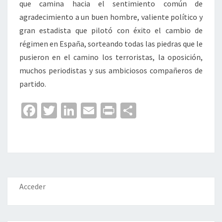
que camina hacia el sentimiento común de
agradecimiento a un buen hombre, valiente político y
gran estadista que pilotó con éxito el cambio de
régimen en España, sorteando todas las piedras que le
pusieron en el camino los terroristas, la oposición,
muchos periodistas y sus ambiciosos compañeros de
partido.
Fa
T
Li
E
Pr
C
ce
wi
n
m
in
o
b
tt
ke
ai
t
m
o
er
dI
l
p
o
n
ar
k
tir
Acceder