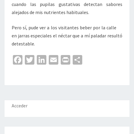
cuando las pupilas gustativas detectan sabores
alejados de mis nutrientes habituales.
Pero sí, pude ver a los visitantes beber por la calle
en jarras especiales el néctar que a mí paladar resultó
detestable.
Fa
T
Li
E
Pr
C
ce
wi
n
m
in
o
b
tt
ke
ai
t
m
o
er
dI
l
p
o
n
ar
k
tir
Acceder