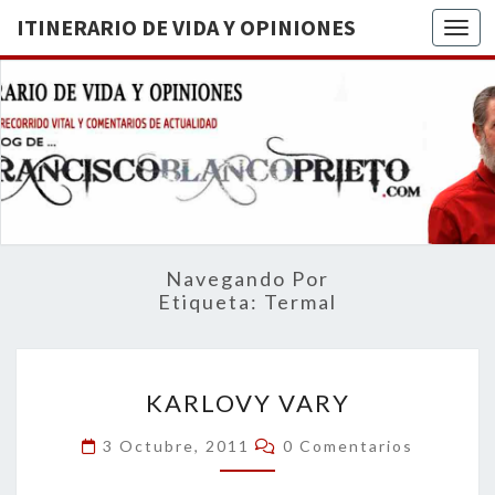
ITINERARIO DE VIDA Y OPINIONES
Togg
ITINERA
BREVE
RECORRIDO
VITAL Y
DE VIDA
COMENTARIOS
DE
OPINION
ACTUALIDAD
Navegando Por
Etiqueta:
Termal
KARLOVY
KARLOVY VARY
VARY
Comentarios
3 Octubre, 2011
0 Comentarios