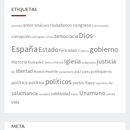
ETIQUETAS
amor
congreso
ciudadanos
bitácora
amistad
Constitución
Dios
democracia
corrupción
corruptos
crisis
España
gobierno
Estado
felicidad.
Franco
justicia
Iglesia
Historia
honradez
hunos
hotros
indignados
libertad
muerte
politiqueros
Madrid
paz
poeta
ley
parlamento
políticos
política
político
pueblo
Rajoy
rey
república
Unamuno
salamanca
solidaridad
urnas
sociedad
tierra
vida
META