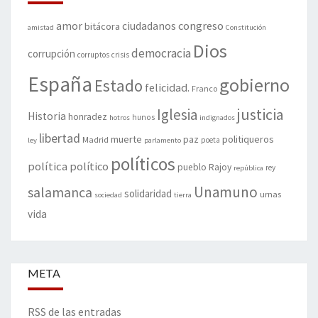
amor
congreso
ciudadanos
bitácora
amistad
Constitución
Dios
democracia
corrupción
corruptos
crisis
España
gobierno
Estado
felicidad.
Franco
justicia
Iglesia
Historia
honradez
hunos
hotros
indignados
libertad
muerte
politiqueros
Madrid
paz
poeta
ley
parlamento
políticos
política
político
pueblo
Rajoy
rey
república
Unamuno
salamanca
solidaridad
urnas
sociedad
tierra
vida
META
RSS de las entradas