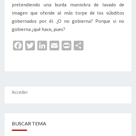
pretendiendo una burda maniobra de lavado de
imagen que ofende al más torpe de los súbditos
gobernados por él. ¿O no gobierna? Porque si no
gobierna ¿qué hace, pues?
Fa
T
Li
E
Pr
C
ce
wi
n
m
in
o
b
tt
ke
ai
t
m
o
er
dI
l
p
o
n
ar
k
tir
Acceder
BUSCAR TEMA