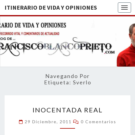
ITINERARIO DE VIDA Y OPINIONES
Togg
ITINERA
BREVE
RECORRIDO
VITAL Y
DE VIDA
COMENTARIOS
DE
OPINION
ACTUALIDAD
Navegando Por
Etiqueta:
Sverlo
INOCENTADA
INOCENTADA REAL
REAL
Comentarios
29 Diciembre, 2011
0 Comentarios