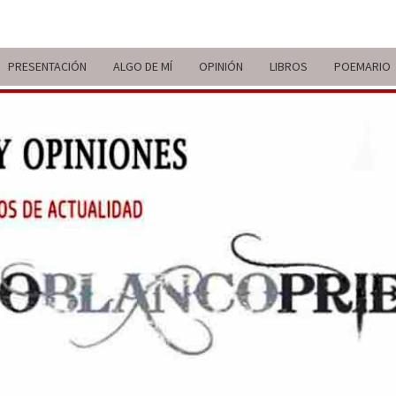
PRESENTACIÓN
ALGO DE MÍ
OPINIÓN
LIBROS
POEMARIO
ITIN
BREVE
RECORRIDO
VITAL Y
COMENTARIOS
DE V
DE
ACTUALIDAD