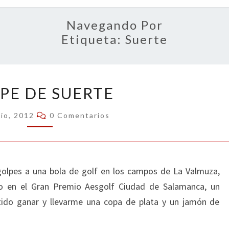
OPIN
Navegando Por
Etiqueta:
Suerte
GOLPE
PE DE SUERTE
DE
SUERTE
Comentarios
nio, 2012
0 Comentarios
golpes a una bola de golf en los campos de La Valmuza,
do en el Gran Premio Aesgolf Ciudad de Salamanca, un
tido ganar y llevarme una copa de plata y un jamón de