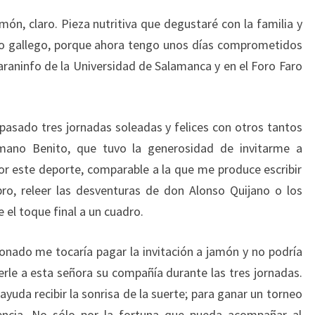
món, claro. Pieza nutritiva que degustaré con la familia y
lo gallego, porque ahora tengo unos días comprometidos
araninfo de la Universidad de Salamanca y en el Foro Faro
 pasado tres jornadas soleadas y felices con otros tantos
mano Benito, que tuvo la generosidad de invitarme a
por este deporte, comparable a la que me produce escribir
ibro, releer las desventuras de don Alonso Quijano o los
e el toque final a un cuadro.
onado me tocaría pagar la invitación a jamón y no podría
erle a esta señora su compañía durante las tres jornadas.
 ayuda recibir la sonrisa de la suerte; para ganar un torneo
sencia. No sólo por la fortuna que pueda acompañar al