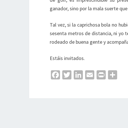
ganador, sino por la mala suerte que 
Tal vez, si la caprichosa bola no hu
sesenta metros de distancia, ni yo t
rodeado de buena gente y acompañad
Estáis invitados.
Fa
T
Li
E
Pr
C
ce
wi
n
m
in
o
b
tt
ke
ai
t
m
o
er
dI
l
p
o
n
ar
k
tir