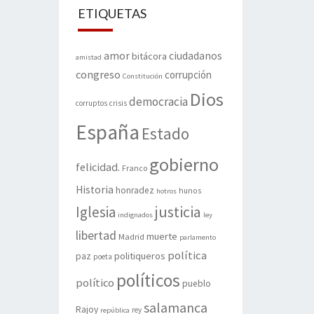
ETIQUETAS
amor
ciudadanos
bitácora
amistad
congreso
corrupción
Constitución
Dios
democracia
corruptos
crisis
España
Estado
gobierno
felicidad.
Franco
Historia
honradez
hunos
hotros
justicia
Iglesia
indignados
ley
libertad
muerte
Madrid
parlamento
política
politiqueros
paz
poeta
políticos
político
pueblo
salamanca
Rajoy
rey
república