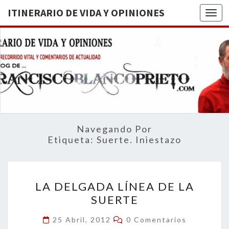
ITINERARIO DE VIDA Y OPINIONES
Togg
ITINERA
BREVE
RECORRIDO
VITAL Y
DE VIDA
COMENTARIOS
DE
OPINION
ACTUALIDAD
Navegando Por
Etiqueta:
Suerte. Iniestazo
LA
LA DELGADA LÍNEA DE LA
DELGADA
SUERTE
LÍNEA
DE
Comentarios
25 Abril, 2012
0 Comentarios