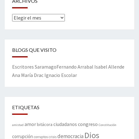
ARCHIVOS
Archivos
BLOGS QUE VISITO
Escritores
Saramago
Fernando Arrabal
Isabel Allende
Ana María Drac
Ignacio Escolar
ETIQUETAS
amor
congreso
ciudadanos
bitácora
amistad
Constitución
Dios
democracia
corrupción
corruptos
crisis