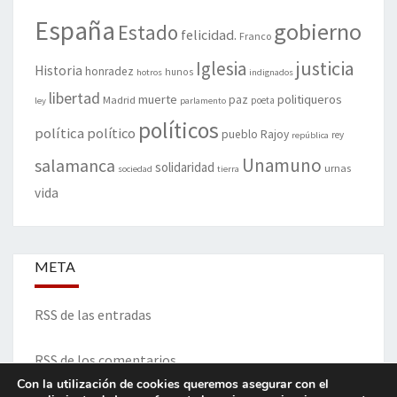
España
gobierno
Estado
felicidad.
Franco
justicia
Iglesia
Historia
honradez
hunos
hotros
indignados
libertad
muerte
politiqueros
Madrid
paz
poeta
ley
parlamento
políticos
política
político
pueblo
Rajoy
rey
república
Unamuno
salamanca
solidaridad
urnas
sociedad
tierra
vida
META
RSS de las entradas
RSS de los comentarios
Con la utilización de cookies queremos asegurar con el