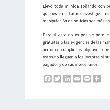
Llevo toda mi vida soñando con pe
quienes en el futuro investiguen n
manipulación de noticias sea más no
Pero si esto no es posible porque 
gratuitas o las exigencias de las ma
permiten cumplir los objetivos que 
éstos no lleguen a los lectores si su
pagador y de sus mercenarios.
Fa
T
Li
E
Pr
C
ce
wi
n
m
in
o
b
tt
ke
ai
t
m
o
er
dI
l
p