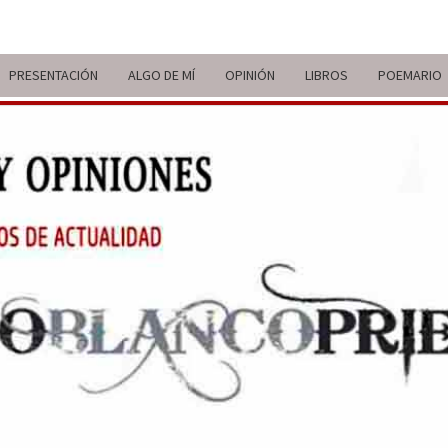
PRESENTACIÓN
ALGO DE MÍ
OPINIÓN
LIBROS
POEMARIO
ITIN
BREVE
RECORRIDO
VITAL Y
COMENTARIOS
DE V
DE
ACTUALIDAD