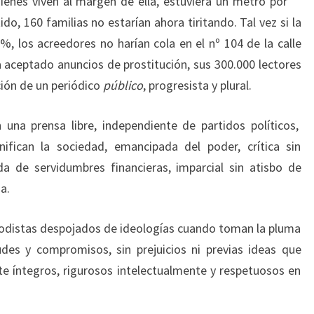
uienes viven al margen de ella, estuviera un metro por
, 160 familias no estarían ahora tiritando. Tal vez si la
%, los acreedores no harían cola en el nº 104 de la calle
 aceptado anuncios de prostitución, sus 300.000 lectores
ción de un periódico
público
, progresista y plural.
una prensa libre, independiente de partidos políticos,
ifican la sociedad, emancipada del poder, crítica sin
da de servidumbres financieras, imparcial sin atisbo de
a.
iodistas despojados de ideologías cuando toman la pluma
des y compromisos, sin prejuicios ni previas ideas que
 íntegros, rigurosos intelectualmente y respetuosos en