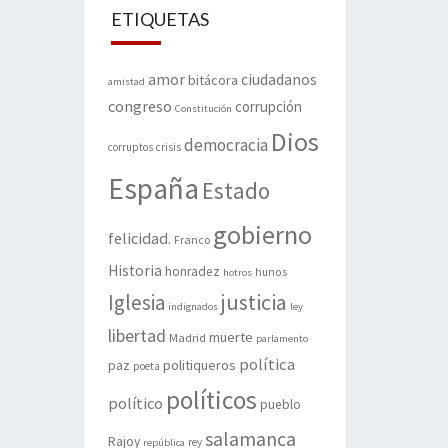
ETIQUETAS
amor
ciudadanos
bitácora
amistad
congreso
corrupción
Constitución
Dios
democracia
corruptos
crisis
España
Estado
gobierno
felicidad.
Franco
Historia
honradez
hunos
hotros
justicia
Iglesia
indignados
ley
libertad
muerte
Madrid
parlamento
política
politiqueros
paz
poeta
políticos
político
pueblo
salamanca
Rajoy
rey
república