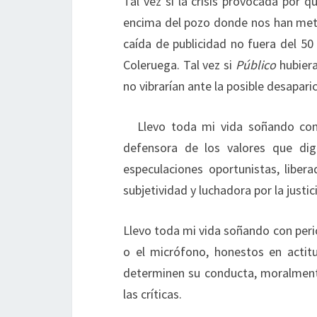
Tal vez si la crisis provocada por q
encima del pozo donde nos han metido
caída de publicidad no fuera del 50 
Coleruega. Tal vez si
Público
hubiera
no vibrarían ante la posible desapari
Llevo toda mi vida soñando con 
defensora de los valores que dign
especulaciones oportunistas, libera
subjetividad y luchadora por la justici
Llevo toda mi vida soñando con per
o el micrófono, honestos en actitu
determinen su conducta, moralmente
las críticas.