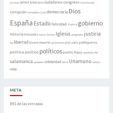
amor
congreso
ciudadanos
bitácora
amistad
Constitución
Dios
democracia
corrupción
corruptos
crisis
España
gobierno
Estado
felicidad.
Franco
justicia
Iglesia
Historia
honradez
hunos
hotros
indignados
libertad
muerte
politiqueros
Madrid
paz
poeta
ley
parlamento
políticos
política
político
pueblo
Rajoy
rey
república
Unamuno
salamanca
solidaridad
urnas
sociedad
tierra
vida
META
RSS de las entradas