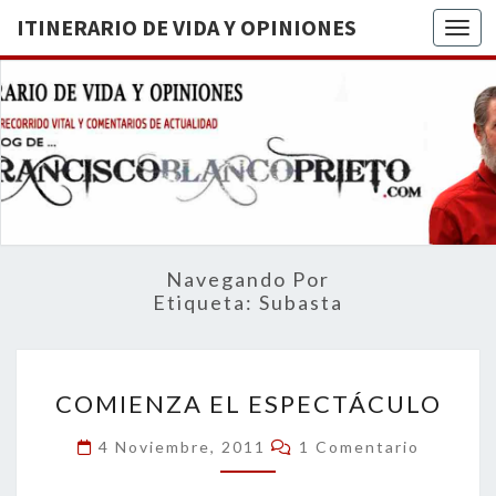
ITINERARIO DE VIDA Y OPINIONES
Togg
ITINERA
BREVE
RECORRIDO
VITAL Y
DE VIDA
COMENTARIOS
DE
OPINION
ACTUALIDAD
Navegando Por
Etiqueta:
Subasta
COMIENZA
COMIENZA EL ESPECTÁCULO
EL
ESPECTÁCULO
Comentarios
4 Noviembre, 2011
1 Comentario