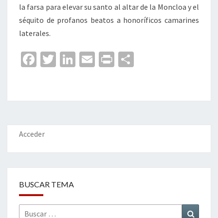
la farsa para elevar su santo al altar de la Moncloa y el
séquito de profanos beatos a honoríficos camarines
laterales.
Fa
T
Li
E
Pr
C
ce
wi
n
m
in
o
b
tt
ke
ai
t
m
o
er
dI
l
p
o
n
ar
k
tir
Acceder
BUSCAR TEMA
Buscar
Buscar