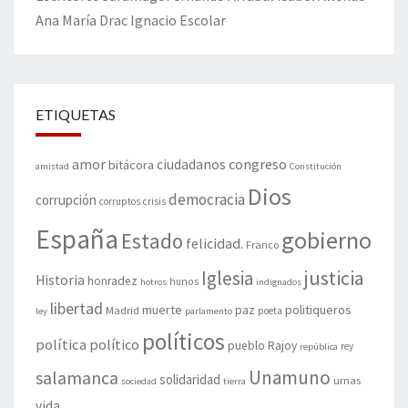
Ana María Drac
Ignacio Escolar
ETIQUETAS
amor
congreso
ciudadanos
bitácora
amistad
Constitución
Dios
democracia
corrupción
corruptos
crisis
España
gobierno
Estado
felicidad.
Franco
justicia
Iglesia
Historia
honradez
hunos
hotros
indignados
libertad
muerte
politiqueros
Madrid
paz
poeta
ley
parlamento
políticos
política
político
pueblo
Rajoy
rey
república
Unamuno
salamanca
solidaridad
urnas
sociedad
tierra
vida