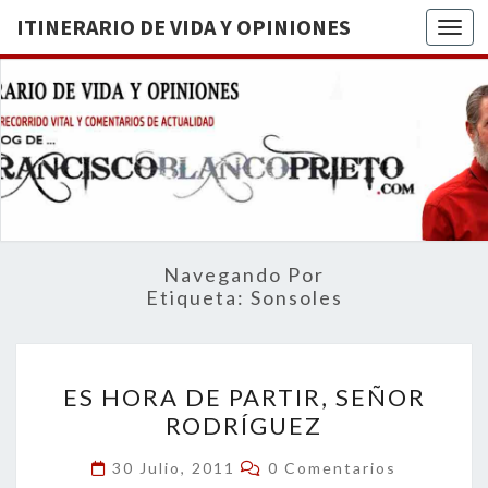
ITINERARIO DE VIDA Y OPINIONES
Togg
ITINERA
BREVE
RECORRIDO
VITAL Y
DE VIDA
COMENTARIOS
DE
OPINION
ACTUALIDAD
Navegando Por
Etiqueta:
Sonsoles
ES
ES HORA DE PARTIR, SEÑOR
HORA
RODRÍGUEZ
DE
PARTIR,
Comentarios
30 Julio, 2011
0 Comentarios