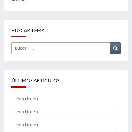
k
tir
BUSCAR TEMA
Buscar
Buscar
por:
ÚLTIMOS ARTÍCULOS
(sin título)
(sin título)
(sin título)