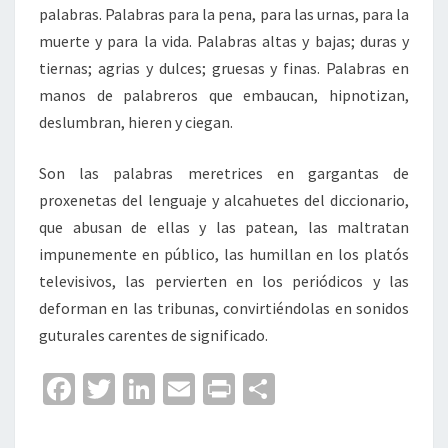
palabras. Palabras para la pena, para las urnas, para la
muerte y para la vida. Palabras altas y bajas; duras y
tiernas; agrias y dulces; gruesas y finas. Palabras en
manos de palabreros que embaucan, hipnotizan,
deslumbran, hieren y ciegan.
Son las palabras meretrices en gargantas de
proxenetas del lenguaje y alcahuetes del diccionario,
que abusan de ellas y las patean, las maltratan
impunemente en público, las humillan en los platós
televisivos, las pervierten en los periódicos y las
deforman en las tribunas, convirtiéndolas en sonidos
guturales carentes de significado.
Fa
T
Li
E
Pr
C
ce
wi
n
m
in
o