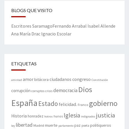
BLOGS QUE VISITO
Escritores
Saramago
Fernando Arrabal
Isabel Allende
Ana María Drac
Ignacio Escolar
ETIQUETAS
amor
congreso
ciudadanos
bitácora
amistad
Constitución
Dios
democracia
corrupción
corruptos
crisis
España
gobierno
Estado
felicidad.
Franco
justicia
Iglesia
Historia
honradez
hunos
hotros
indignados
libertad
muerte
politiqueros
Madrid
paz
poeta
ley
parlamento