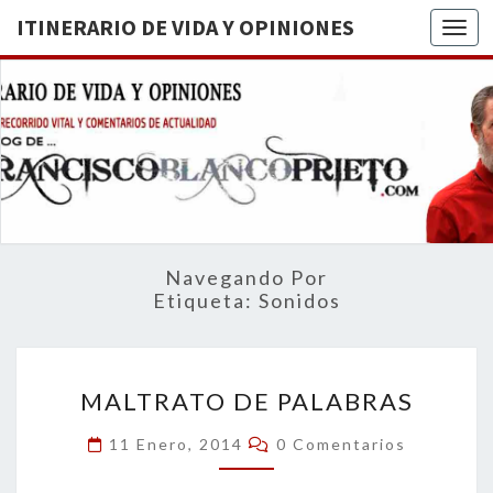
ITINERARIO DE VIDA Y OPINIONES
Togg
ITINERA
BREVE
RECORRIDO
VITAL Y
DE VIDA
COMENTARIOS
DE
OPINION
ACTUALIDAD
Navegando Por
Etiqueta:
Sonidos
MALTRATO
MALTRATO DE PALABRAS
DE
PALABRAS
Comentarios
11 Enero, 2014
0 Comentarios