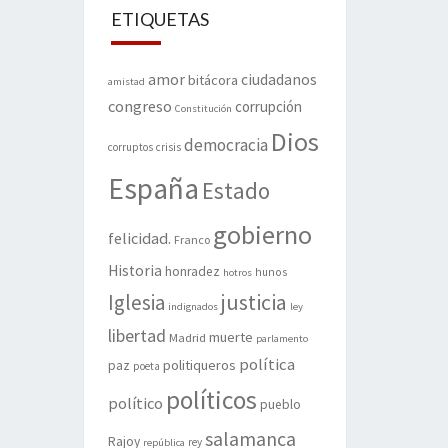
ETIQUETAS
amor
ciudadanos
bitácora
amistad
congreso
corrupción
Constitución
Dios
democracia
corruptos
crisis
España
Estado
gobierno
felicidad.
Franco
Historia
honradez
hunos
hotros
justicia
Iglesia
indignados
ley
libertad
muerte
Madrid
parlamento
política
politiqueros
paz
poeta
políticos
político
pueblo
salamanca
Rajoy
rey
república