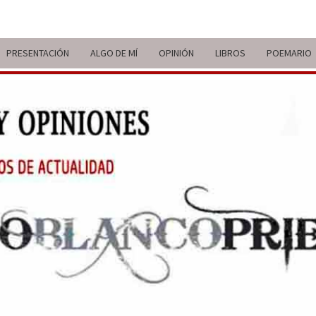
PRESENTACIÓN
ALGO DE MÍ
OPINIÓN
LIBROS
POEMARIO
ITIN
BREVE
RECORRIDO
VITAL Y
COMENTARIOS
DE V
DE
ACTUALIDAD