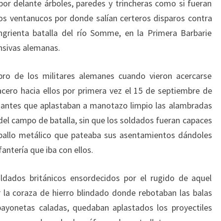
 por delante árboles, paredes y trincheras como si fueran
os ventanucos por donde salían certeros disparos contra
ngrienta batalla del río Somme, en la Primera Barbarie
ensivas alemanas.
bro de los militares alemanes cuando vieron acercarse
cero hacia ellos por primera vez el 15 de septiembre de
gantes que aplastaban a manotazo limpio las alambradas
del campo de batalla, sin que los soldados fueran capaces
aballo metálico que pateaba sus asentamientos dándoles
antería que iba con ellos.
oldados británicos ensordecidos por el rugido de aquel
 la coraza de hierro blindado donde rebotaban las balas
bayonetas caladas, quedaban aplastados los proyectiles