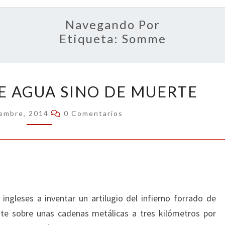
OPIN
Navegando Por
Etiqueta:
Somme
TANQUE,
E AGUA SINO DE MUERTE
NO
DE
Comentarios
iembre, 2014
0 Comentarios
AGUA
SINO
DE
MUERTE
 ingleses a inventar un artilugio del infierno forrado de
nte sobre unas cadenas metálicas a tres kilómetros por