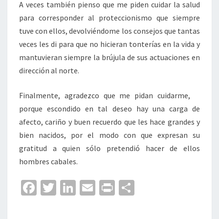
A veces también pienso que me piden cuidar la salud
para corresponder al proteccionismo que siempre
tuve con ellos, devolviéndome los consejos que tantas
veces les di para que no hicieran tonterías en la vida y
mantuvieran siempre la brújula de sus actuaciones en
dirección al norte.
Finalmente, agradezco que me pidan cuidarme,
porque escondido en tal deseo hay una carga de
afecto, cariño y buen recuerdo que les hace grandes y
bien nacidos, por el modo con que expresan su
gratitud a quien sólo pretendió hacer de ellos
hombres cabales.
Fa
T
Li
E
Pr
C
ce
wi
n
m
in
o