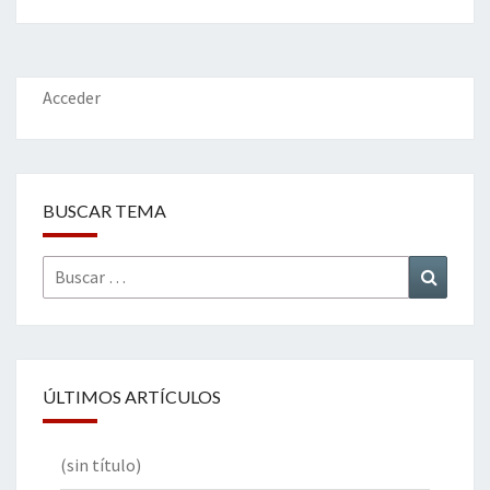
b
tt
ke
ai
t
m
o
er
dI
l
p
o
n
ar
k
tir
Acceder
BUSCAR TEMA
Buscar
Buscar
por:
ÚLTIMOS ARTÍCULOS
(sin título)