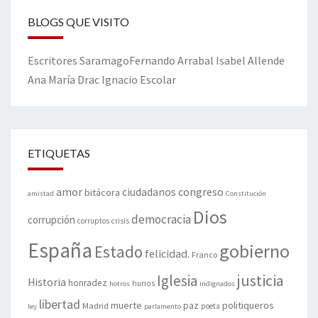
BLOGS QUE VISITO
Escritores
Saramago
Fernando Arrabal
Isabel Allende
Ana María Drac
Ignacio Escolar
ETIQUETAS
amor
congreso
ciudadanos
bitácora
amistad
Constitución
Dios
democracia
corrupción
corruptos
crisis
España
gobierno
Estado
felicidad.
Franco
justicia
Iglesia
Historia
honradez
hunos
hotros
indignados
libertad
muerte
politiqueros
Madrid
paz
poeta
ley
parlamento