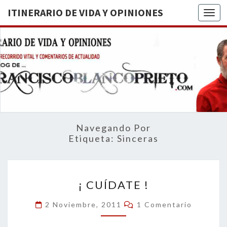
ITINERARIO DE VIDA Y OPINIONES
Togg
ITINERA
BREVE
RECORRIDO
VITAL Y
DE VIDA
COMENTARIOS
DE
OPINION
ACTUALIDAD
Navegando Por
Etiqueta:
Sinceras
¡
¡ CUÍDATE !
CUÍDATE
!
Comentarios
2 Noviembre, 2011
1 Comentario