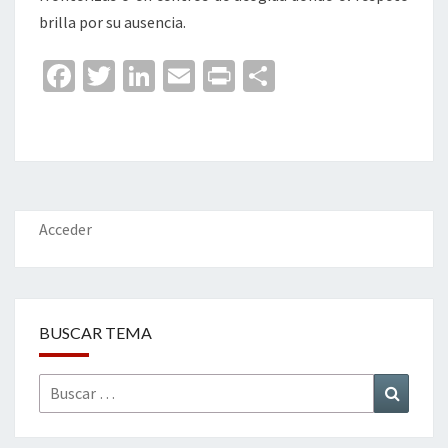
brilla por su ausencia.
Fa
T
Li
E
Pr
C
ce
wi
n
m
in
o
b
tt
ke
ai
t
m
o
er
dI
l
p
o
n
ar
k
tir
Acceder
BUSCAR TEMA
Buscar
Buscar
por: