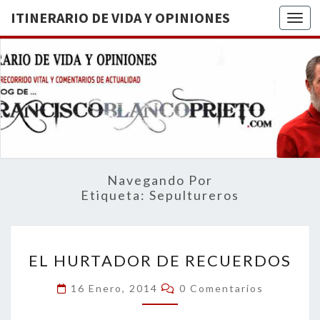
ITINERARIO DE VIDA Y OPINIONES
Togg
ITINERA
BREVE
RECORRIDO
VITAL Y
DE VIDA
COMENTARIOS
DE
OPINION
ACTUALIDAD
Navegando Por
Etiqueta:
Sepultureros
EL
EL HURTADOR DE RECUERDOS
HURTADOR
DE
Comentarios
16 Enero, 2014
0 Comentarios
RECUERDOS