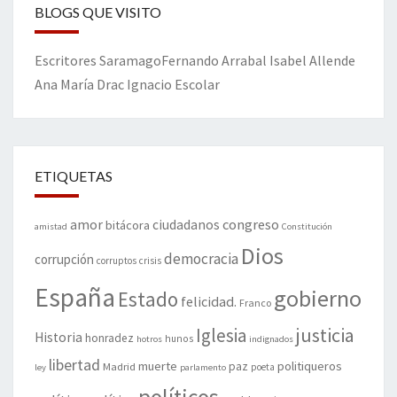
BLOGS QUE VISITO
Escritores
Saramago
Fernando Arrabal
Isabel Allende
Ana María Drac
Ignacio Escolar
ETIQUETAS
amor
congreso
ciudadanos
bitácora
amistad
Constitución
Dios
democracia
corrupción
corruptos
crisis
España
gobierno
Estado
felicidad.
Franco
justicia
Iglesia
Historia
honradez
hunos
hotros
indignados
libertad
muerte
politiqueros
Madrid
paz
poeta
ley
parlamento