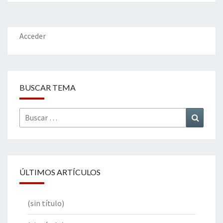
o
er
dI
l
p
o
n
ar
k
tir
Acceder
BUSCAR TEMA
Buscar
Buscar
por:
ÚLTIMOS ARTÍCULOS
(sin título)