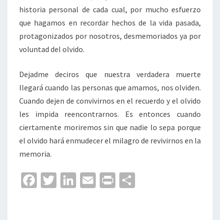
historia personal de cada cual, por mucho esfuerzo
que hagamos en recordar hechos de la vida pasada,
protagonizados por nosotros, desmemoriados ya por
voluntad del olvido.
Dejadme deciros que nuestra verdadera muerte
llegará cuando las personas que amamos, nos olviden.
Cuando dejen de convivirnos en el recuerdo y el olvido
les impida reencontrarnos. Es entonces cuando
ciertamente moriremos sin que nadie lo sepa porque
el olvido hará enmudecer el milagro de revivirnos en la
memoria.
Fa
T
Li
E
Pr
C
ce
wi
n
m
in
o
b
tt
ke
ai
t
m