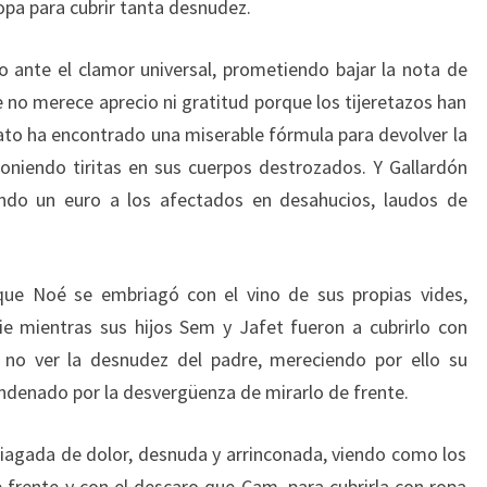
opa para cubrir tanta desnudez.
 ante el clamor universal, prometiendo bajar la nota de
 no merece aprecio ni gratitud porque los tijeretazos han
ato ha encontrado una miserable fórmula para devolver la
 poniendo tiritas en sus cuerpos destrozados. Y Gallardón
gando un euro a los afectados en desahucios, laudos de
que Noé se embriagó con el vino de sus propias vides,
e mientras sus hijos Sem y Jafet fueron a cubrirlo con
 no ver la desnudez del padre, mereciendo por ello su
ndenado por la desvergüenza de mirarlo de frente.
iagada de dolor, desnuda y arrinconada, viendo como los
e frente y con el descaro que Cam, para cubrirla con ropa